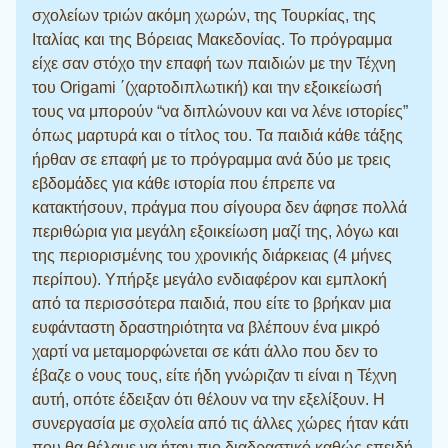
σχολείων τριών ακόμη χωρών, της Τουρκίας, της
Ιταλίας και της Βόρειας Μακεδονίας. Το πρόγραμμα
είχε σαν στόχο την επαφή των παιδιών με την Τέχνη
του Origami ΄(χαρτοδιπλωτική) και την εξοικείωσή
τους να μπορούν “να διπλώνουν και να λένε ιστορίες”
όπως μαρτυρά και ο τίτλος του. Τα παιδιά κάθε τάξης
ήρθαν σε επαφή με το πρόγραμμα ανά δύο με τρεις
εβδομάδες για κάθε ιστορία που έπρεπε να
κατακτήσουν, πράγμα που σίγουρα δεν άφησε πολλά
περιθώρια για μεγάλη εξοικείωση μαζί της, λόγω και
της περιορισμένης του χρονικής διάρκειας (4 μήνες
περίπου). Υπήρξε μεγάλο ενδιαφέρον και εμπλοκή
από τα περισσότερα παιδιά, που είτε το βρήκαν μια
ευφάνταστη δραστηριότητα να βλέπουν ένα μικρό
χαρτί να μεταμορφώνεται σε κάτι άλλο που δεν το
έβαζε ο νους τους, είτε ήδη γνώριζαν τι είναι η Τέχνη
αυτή, οπότε έδειξαν ότι θέλουν να την εξελίξουν. Η
συνεργασία με σχολεία από τις άλλες χώρες ήταν κάτι
που θα θέλαμε να ήταν πιο διαδραστικό καθώς επειδή