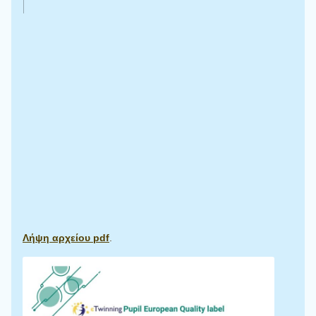
Λήψη αρχείου pdf
.