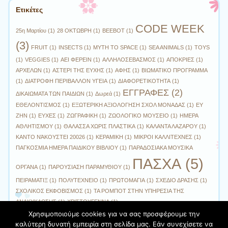
Ετικέτες
CODE WEEK
25η Μαρτίου
(1)
28 ΟΚΤΩΒΡΗ
(1)
BEEBOT
(1)
(3)
FRUIT
(1)
INSECTS
(1)
MYTH TO SPACE
(1)
SEA ANIMALS
(1)
TOYS
(1)
VEGGIES
(1)
ΑΕΙ ΦΕΡΕΙΝ
(1)
ΑΛΛΗΛΟΣΕΒΑΣΜΟΣ
(1)
ΑΠΟΚΡΙΕΣ
(1)
ΑΡΧΕΛΩΝ
(1)
ΑΣΤΕΡΙ ΤΗΣ ΕΥΧΗΣ
(1)
ΑΦΗΣ
(1)
ΒΙΩΜΑΤΙΚΟ ΠΡΟΓΡΑΜΜΑ
(1)
ΔΙΑΤΡΟΦΗ ΠΕΡΙΒΑΛΛΟΝ ΥΓΕΙΑ
(1)
ΔΙΑΦΟΡΕΤΙΚΟΤΗΤΑ
(1)
ΕΓΓΡΑΦΕΣ
(2)
ΔΙΚΑΙΩΜΑΤΑ ΤΩΝ ΠΑΙΔΙΩΝ
(1)
Δωρεά
(1)
ΕΘΕΛΟΝΤΙΣΜΟΣ
(1)
ΕΞΩΤΕΡΙΚΗ ΑΞΙΟΛΟΓΗΣΗ ΣΧΟΛ ΜΟΝΑΔΑΣ
(1)
ΕΥ
ΖΗΝ
(1)
ΕΥΧΕΣ
(1)
ΖΩΓΡΑΦΙΚΗ
(1)
ΖΩΟΛΟΓΙΚΟ ΜΟΥΣΕΙΟ
(1)
ΗΜΕΡΑ
ΑΘΛΗΤΙΣΜΟΥ
(1)
ΘΑΛΑΣΣΑ ΧΩΡΙΣ ΠΛΑΣΤΙΚΑ
(1)
ΚΑΛΑΝΤΑ ΛΑΖΑΡΟΥ
(1)
ΚΑΝΤΟ ΝΆΚΟΥΣΤΕΙ 20026
(1)
ΚΕΡΑΜΙΚΗ
(1)
ΜΙΚΡΟΙ ΚΑΛΛΙΤΕΧΝΕΣ
(1)
ΠΑΓΚΟΣΜΙΑ ΗΜΕΡΑ ΠΑΙΔΙΚΟΥ ΒΙΒΛΙΟΥ
(1)
ΠΑΡΑΔΟΣΙΑΚΑ ΜΟΥΣΙΚΑ
ΠΑΣΧΑ
(5)
ΟΡΓΑΝΑ
(1)
ΠΑΡΟΥΣΙΑΣΗ ΠΑΡΑΜΥΘΙΟΥ
(1)
ΠΕΙΡΑΜΑΤΙΞ
(1)
ΠΟΛΥΤΕΧΝΕΙΟ
(1)
ΠΡΩΤΟΜΑΓΙΑ
(1)
ΣΧΕΔΙΟ ΔΡΑΣΗΣ
(1)
ΣΧΟΛΙΚΟΣ ΕΚΦΟΒΙΣΜΟΣ
(1)
ΤΑ ΡΟΜΠΟΤ ΣΤΗΝ ΥΠΗΡΕΣΙΑ ΤΗΣ
ΑΝΑΚΥΚΛΩΣΗΣ
(1)
ΧΡΙΣΤΟΥΓΕΝΝΑ
(1)
Χρησιμοποιούμε cookies για να σας προσφέρουμε την
καλύτερη δυνατή εμπειρία στη σελίδα μας. Εάν συνεχίσετε να