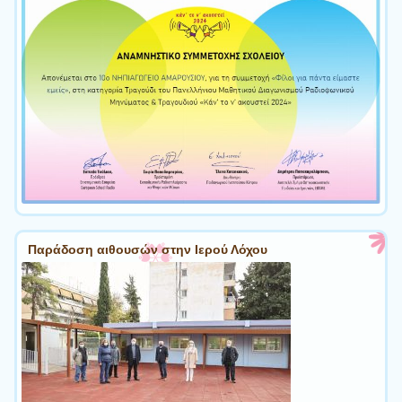
Παράδοση αιθουσών στην Ιερού Λόχου