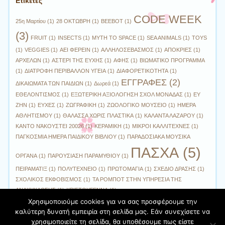
Ετικέτες
CODE WEEK
25η Μαρτίου
(1)
28 ΟΚΤΩΒΡΗ
(1)
BEEBOT
(1)
(3)
FRUIT
(1)
INSECTS
(1)
MYTH TO SPACE
(1)
SEA ANIMALS
(1)
TOYS
(1)
VEGGIES
(1)
ΑΕΙ ΦΕΡΕΙΝ
(1)
ΑΛΛΗΛΟΣΕΒΑΣΜΟΣ
(1)
ΑΠΟΚΡΙΕΣ
(1)
ΑΡΧΕΛΩΝ
(1)
ΑΣΤΕΡΙ ΤΗΣ ΕΥΧΗΣ
(1)
ΑΦΗΣ
(1)
ΒΙΩΜΑΤΙΚΟ ΠΡΟΓΡΑΜΜΑ
(1)
ΔΙΑΤΡΟΦΗ ΠΕΡΙΒΑΛΛΟΝ ΥΓΕΙΑ
(1)
ΔΙΑΦΟΡΕΤΙΚΟΤΗΤΑ
(1)
ΕΓΓΡΑΦΕΣ
(2)
ΔΙΚΑΙΩΜΑΤΑ ΤΩΝ ΠΑΙΔΙΩΝ
(1)
Δωρεά
(1)
ΕΘΕΛΟΝΤΙΣΜΟΣ
(1)
ΕΞΩΤΕΡΙΚΗ ΑΞΙΟΛΟΓΗΣΗ ΣΧΟΛ ΜΟΝΑΔΑΣ
(1)
ΕΥ
ΖΗΝ
(1)
ΕΥΧΕΣ
(1)
ΖΩΓΡΑΦΙΚΗ
(1)
ΖΩΟΛΟΓΙΚΟ ΜΟΥΣΕΙΟ
(1)
ΗΜΕΡΑ
ΑΘΛΗΤΙΣΜΟΥ
(1)
ΘΑΛΑΣΣΑ ΧΩΡΙΣ ΠΛΑΣΤΙΚΑ
(1)
ΚΑΛΑΝΤΑ ΛΑΖΑΡΟΥ
(1)
ΚΑΝΤΟ ΝΆΚΟΥΣΤΕΙ 20026
(1)
ΚΕΡΑΜΙΚΗ
(1)
ΜΙΚΡΟΙ ΚΑΛΛΙΤΕΧΝΕΣ
(1)
ΠΑΓΚΟΣΜΙΑ ΗΜΕΡΑ ΠΑΙΔΙΚΟΥ ΒΙΒΛΙΟΥ
(1)
ΠΑΡΑΔΟΣΙΑΚΑ ΜΟΥΣΙΚΑ
ΠΑΣΧΑ
(5)
ΟΡΓΑΝΑ
(1)
ΠΑΡΟΥΣΙΑΣΗ ΠΑΡΑΜΥΘΙΟΥ
(1)
ΠΕΙΡΑΜΑΤΙΞ
(1)
ΠΟΛΥΤΕΧΝΕΙΟ
(1)
ΠΡΩΤΟΜΑΓΙΑ
(1)
ΣΧΕΔΙΟ ΔΡΑΣΗΣ
(1)
ΣΧΟΛΙΚΟΣ ΕΚΦΟΒΙΣΜΟΣ
(1)
ΤΑ ΡΟΜΠΟΤ ΣΤΗΝ ΥΠΗΡΕΣΙΑ ΤΗΣ
ΑΝΑΚΥΚΛΩΣΗΣ
(1)
ΧΡΙΣΤΟΥΓΕΝΝΑ
(1)
Χρησιμοποιούμε cookies για να σας προσφέρουμε την
καλύτερη δυνατή εμπειρία στη σελίδα μας. Εάν συνεχίσετε να
χρησιμοποιείτε τη σελίδα, θα υποθέσουμε πως είστε