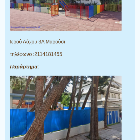
Ιερού Λόχου 3Α Μαρούσι
τηλέφωνο :2114181455
Παράρτημα: