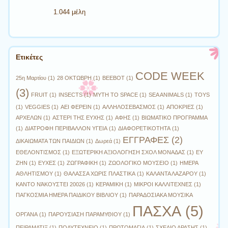
1.044 μέλη
Ετικέτες
CODE WEEK
25η Μαρτίου
(1)
28 ΟΚΤΩΒΡΗ
(1)
BEEBOT
(1)
(3)
FRUIT
(1)
INSECTS
(1)
MYTH TO SPACE
(1)
SEA ANIMALS
(1)
TOYS
(1)
VEGGIES
(1)
ΑΕΙ ΦΕΡΕΙΝ
(1)
ΑΛΛΗΛΟΣΕΒΑΣΜΟΣ
(1)
ΑΠΟΚΡΙΕΣ
(1)
ΑΡΧΕΛΩΝ
(1)
ΑΣΤΕΡΙ ΤΗΣ ΕΥΧΗΣ
(1)
ΑΦΗΣ
(1)
ΒΙΩΜΑΤΙΚΟ ΠΡΟΓΡΑΜΜΑ
(1)
ΔΙΑΤΡΟΦΗ ΠΕΡΙΒΑΛΛΟΝ ΥΓΕΙΑ
(1)
ΔΙΑΦΟΡΕΤΙΚΟΤΗΤΑ
(1)
ΕΓΓΡΑΦΕΣ
(2)
ΔΙΚΑΙΩΜΑΤΑ ΤΩΝ ΠΑΙΔΙΩΝ
(1)
Δωρεά
(1)
ΕΘΕΛΟΝΤΙΣΜΟΣ
(1)
ΕΞΩΤΕΡΙΚΗ ΑΞΙΟΛΟΓΗΣΗ ΣΧΟΛ ΜΟΝΑΔΑΣ
(1)
ΕΥ
ΖΗΝ
(1)
ΕΥΧΕΣ
(1)
ΖΩΓΡΑΦΙΚΗ
(1)
ΖΩΟΛΟΓΙΚΟ ΜΟΥΣΕΙΟ
(1)
ΗΜΕΡΑ
ΑΘΛΗΤΙΣΜΟΥ
(1)
ΘΑΛΑΣΣΑ ΧΩΡΙΣ ΠΛΑΣΤΙΚΑ
(1)
ΚΑΛΑΝΤΑ ΛΑΖΑΡΟΥ
(1)
ΚΑΝΤΟ ΝΆΚΟΥΣΤΕΙ 20026
(1)
ΚΕΡΑΜΙΚΗ
(1)
ΜΙΚΡΟΙ ΚΑΛΛΙΤΕΧΝΕΣ
(1)
ΠΑΓΚΟΣΜΙΑ ΗΜΕΡΑ ΠΑΙΔΙΚΟΥ ΒΙΒΛΙΟΥ
(1)
ΠΑΡΑΔΟΣΙΑΚΑ ΜΟΥΣΙΚΑ
ΠΑΣΧΑ
(5)
ΟΡΓΑΝΑ
(1)
ΠΑΡΟΥΣΙΑΣΗ ΠΑΡΑΜΥΘΙΟΥ
(1)
ΠΕΙΡΑΜΑΤΙΞ
(1)
ΠΟΛΥΤΕΧΝΕΙΟ
(1)
ΠΡΩΤΟΜΑΓΙΑ
(1)
ΣΧΕΔΙΟ ΔΡΑΣΗΣ
(1)