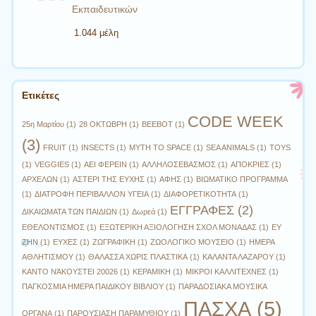
Εκπαιδευτικών
1.044 μέλη
Ετικέτες
CODE WEEK
25η Μαρτίου
(1)
28 ΟΚΤΩΒΡΗ
(1)
BEEBOT
(1)
(3)
FRUIT
(1)
INSECTS
(1)
MYTH TO SPACE
(1)
SEA ANIMALS
(1)
TOYS
(1)
VEGGIES
(1)
ΑΕΙ ΦΕΡΕΙΝ
(1)
ΑΛΛΗΛΟΣΕΒΑΣΜΟΣ
(1)
ΑΠΟΚΡΙΕΣ
(1)
ΑΡΧΕΛΩΝ
(1)
ΑΣΤΕΡΙ ΤΗΣ ΕΥΧΗΣ
(1)
ΑΦΗΣ
(1)
ΒΙΩΜΑΤΙΚΟ ΠΡΟΓΡΑΜΜΑ
(1)
ΔΙΑΤΡΟΦΗ ΠΕΡΙΒΑΛΛΟΝ ΥΓΕΙΑ
(1)
ΔΙΑΦΟΡΕΤΙΚΟΤΗΤΑ
(1)
ΕΓΓΡΑΦΕΣ
(2)
ΔΙΚΑΙΩΜΑΤΑ ΤΩΝ ΠΑΙΔΙΩΝ
(1)
Δωρεά
(1)
ΕΘΕΛΟΝΤΙΣΜΟΣ
(1)
ΕΞΩΤΕΡΙΚΗ ΑΞΙΟΛΟΓΗΣΗ ΣΧΟΛ ΜΟΝΑΔΑΣ
(1)
ΕΥ
ΖΗΝ
(1)
ΕΥΧΕΣ
(1)
ΖΩΓΡΑΦΙΚΗ
(1)
ΖΩΟΛΟΓΙΚΟ ΜΟΥΣΕΙΟ
(1)
ΗΜΕΡΑ
ΑΘΛΗΤΙΣΜΟΥ
(1)
ΘΑΛΑΣΣΑ ΧΩΡΙΣ ΠΛΑΣΤΙΚΑ
(1)
ΚΑΛΑΝΤΑ ΛΑΖΑΡΟΥ
(1)
ΚΑΝΤΟ ΝΆΚΟΥΣΤΕΙ 20026
(1)
ΚΕΡΑΜΙΚΗ
(1)
ΜΙΚΡΟΙ ΚΑΛΛΙΤΕΧΝΕΣ
(1)
ΠΑΓΚΟΣΜΙΑ ΗΜΕΡΑ ΠΑΙΔΙΚΟΥ ΒΙΒΛΙΟΥ
(1)
ΠΑΡΑΔΟΣΙΑΚΑ ΜΟΥΣΙΚΑ
ΠΑΣΧΑ
(5)
ΟΡΓΑΝΑ
(1)
ΠΑΡΟΥΣΙΑΣΗ ΠΑΡΑΜΥΘΙΟΥ
(1)