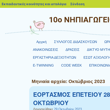
blogs.sch.gr
Εκπαιδευτικές κοινότητες και ιστολόγια
Σύνδεση
10o ΝΗΠΙΑΓΩΓΕ
Αρχική
ΣΥΛΛΟΓΟΣ ΔΙΔΑΣΚΟΥΣΩΝ
ΩΡ
ΑΝΑΚΟΙΝΩΣΕΙΣ
ΔΡΑΣΕΙΣ
ΔΙΚΤΥΟ MYT
ΕΡΓΑΣΤΗΡΙΑ ΔΕΞΙΟΤΗΤΩΝ
ΕΣΩΤ ΑΞΙΟΛΟΓ
E-TWINNING
CODE WEEK
ΕΠΙΚΟΙΝΩΝΙ
Μηνιαία αρχεία:
Οκτώβριος 2023
ΕΟΡΤΑΣΜΟΣ ΕΠΕΤΕΙΟΥ 2
ΟΚΤΩΒΡΙΟΥ
Δημοσιεύθηκε
29 Οκτωβρίου 2023