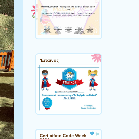
‘Επαινος
Certicifate Code Week