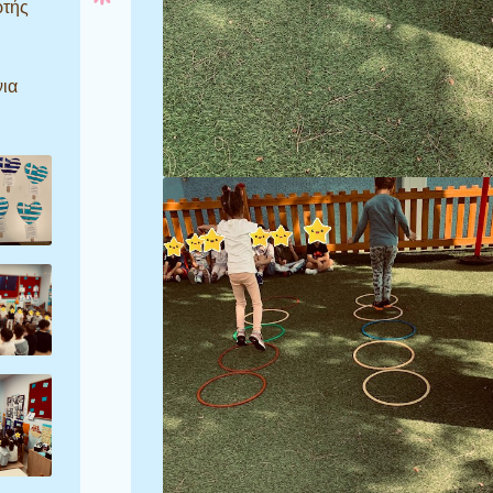
ρτής
νια