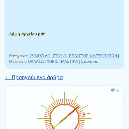
Λήψη αρχείου pdf
.
Κατηγορία:
17 ΒΙΩΣΙΜΟΙ ΣΤΟΧΟΙ
,
ΕΡΓΑΣΤΗΡΙΑ ΔΕΞΙΟΤΗΤΩΝ
|
Με ετικέτα
ΘΑΛΑΣΣΑ ΧΩΡΙΣ ΠΛΑΣΤΙΚΑ
|
Σχολιάστε
←
Προηγούμενα άρθρα
Πλοήγηση άρθρων