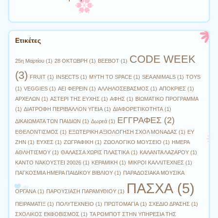
Ετικέτες
CODE WEEK
25η Μαρτίου
(1)
28 ΟΚΤΩΒΡΗ
(1)
BEEBOT
(1)
(3)
FRUIT
(1)
INSECTS
(1)
MYTH TO SPACE
(1)
SEA ANIMALS
(1)
TOYS
(1)
VEGGIES
(1)
ΑΕΙ ΦΕΡΕΙΝ
(1)
ΑΛΛΗΛΟΣΕΒΑΣΜΟΣ
(1)
ΑΠΟΚΡΙΕΣ
(1)
ΑΡΧΕΛΩΝ
(1)
ΑΣΤΕΡΙ ΤΗΣ ΕΥΧΗΣ
(1)
ΑΦΗΣ
(1)
ΒΙΩΜΑΤΙΚΟ ΠΡΟΓΡΑΜΜΑ
(1)
ΔΙΑΤΡΟΦΗ ΠΕΡΙΒΑΛΛΟΝ ΥΓΕΙΑ
(1)
ΔΙΑΦΟΡΕΤΙΚΟΤΗΤΑ
(1)
ΕΓΓΡΑΦΕΣ
(2)
ΔΙΚΑΙΩΜΑΤΑ ΤΩΝ ΠΑΙΔΙΩΝ
(1)
Δωρεά
(1)
ΕΘΕΛΟΝΤΙΣΜΟΣ
(1)
ΕΞΩΤΕΡΙΚΗ ΑΞΙΟΛΟΓΗΣΗ ΣΧΟΛ ΜΟΝΑΔΑΣ
(1)
ΕΥ
ΖΗΝ
(1)
ΕΥΧΕΣ
(1)
ΖΩΓΡΑΦΙΚΗ
(1)
ΖΩΟΛΟΓΙΚΟ ΜΟΥΣΕΙΟ
(1)
ΗΜΕΡΑ
ΑΘΛΗΤΙΣΜΟΥ
(1)
ΘΑΛΑΣΣΑ ΧΩΡΙΣ ΠΛΑΣΤΙΚΑ
(1)
ΚΑΛΑΝΤΑ ΛΑΖΑΡΟΥ
(1)
ΚΑΝΤΟ ΝΆΚΟΥΣΤΕΙ 20026
(1)
ΚΕΡΑΜΙΚΗ
(1)
ΜΙΚΡΟΙ ΚΑΛΛΙΤΕΧΝΕΣ
(1)
ΠΑΓΚΟΣΜΙΑ ΗΜΕΡΑ ΠΑΙΔΙΚΟΥ ΒΙΒΛΙΟΥ
(1)
ΠΑΡΑΔΟΣΙΑΚΑ ΜΟΥΣΙΚΑ
ΠΑΣΧΑ
(5)
ΟΡΓΑΝΑ
(1)
ΠΑΡΟΥΣΙΑΣΗ ΠΑΡΑΜΥΘΙΟΥ
(1)
ΠΕΙΡΑΜΑΤΙΞ
(1)
ΠΟΛΥΤΕΧΝΕΙΟ
(1)
ΠΡΩΤΟΜΑΓΙΑ
(1)
ΣΧΕΔΙΟ ΔΡΑΣΗΣ
(1)
ΣΧΟΛΙΚΟΣ ΕΚΦΟΒΙΣΜΟΣ
(1)
ΤΑ ΡΟΜΠΟΤ ΣΤΗΝ ΥΠΗΡΕΣΙΑ ΤΗΣ