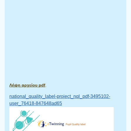
Λήψη αρχείου pdf
.
national_quality_label-project_nql_pdf-3495102-
user_76418-847648ad65