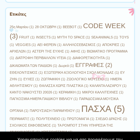
Ετικέτες
CODE WEEK
25η Μαρτίου
(1)
28 ΟΚΤΩΒΡΗ
(1)
BEEBOT
(1)
(3)
FRUIT
(1)
INSECTS
(1)
MYTH TO SPACE
(1)
SEA ANIMALS
(1)
TOYS
(1)
VEGGIES
(1)
ΑΕΙ ΦΕΡΕΙΝ
(1)
ΑΛΛΗΛΟΣΕΒΑΣΜΟΣ
(1)
ΑΠΟΚΡΙΕΣ
(1)
ΑΡΧΕΛΩΝ
(1)
ΑΣΤΕΡΙ ΤΗΣ ΕΥΧΗΣ
(1)
ΑΦΗΣ
(1)
ΒΙΩΜΑΤΙΚΟ ΠΡΟΓΡΑΜΜΑ
(1)
ΔΙΑΤΡΟΦΗ ΠΕΡΙΒΑΛΛΟΝ ΥΓΕΙΑ
(1)
ΔΙΑΦΟΡΕΤΙΚΟΤΗΤΑ
(1)
ΕΓΓΡΑΦΕΣ
(2)
ΔΙΚΑΙΩΜΑΤΑ ΤΩΝ ΠΑΙΔΙΩΝ
(1)
Δωρεά
(1)
ΕΘΕΛΟΝΤΙΣΜΟΣ
(1)
ΕΞΩΤΕΡΙΚΗ ΑΞΙΟΛΟΓΗΣΗ ΣΧΟΛ ΜΟΝΑΔΑΣ
(1)
ΕΥ
ΖΗΝ
(1)
ΕΥΧΕΣ
(1)
ΖΩΓΡΑΦΙΚΗ
(1)
ΖΩΟΛΟΓΙΚΟ ΜΟΥΣΕΙΟ
(1)
ΗΜΕΡΑ
ΑΘΛΗΤΙΣΜΟΥ
(1)
ΘΑΛΑΣΣΑ ΧΩΡΙΣ ΠΛΑΣΤΙΚΑ
(1)
ΚΑΛΑΝΤΑ ΛΑΖΑΡΟΥ
(1)
ΚΑΝΤΟ ΝΆΚΟΥΣΤΕΙ 20026
(1)
ΚΕΡΑΜΙΚΗ
(1)
ΜΙΚΡΟΙ ΚΑΛΛΙΤΕΧΝΕΣ
(1)
ΠΑΓΚΟΣΜΙΑ ΗΜΕΡΑ ΠΑΙΔΙΚΟΥ ΒΙΒΛΙΟΥ
(1)
ΠΑΡΑΔΟΣΙΑΚΑ ΜΟΥΣΙΚΑ
ΠΑΣΧΑ
(5)
ΟΡΓΑΝΑ
(1)
ΠΑΡΟΥΣΙΑΣΗ ΠΑΡΑΜΥΘΙΟΥ
(1)
ΠΕΙΡΑΜΑΤΙΞ
(1)
ΠΟΛΥΤΕΧΝΕΙΟ
(1)
ΠΡΩΤΟΜΑΓΙΑ
(1)
ΣΧΕΔΙΟ ΔΡΑΣΗΣ
(1)
ΣΧΟΛΙΚΟΣ ΕΚΦΟΒΙΣΜΟΣ
(1)
ΤΑ ΡΟΜΠΟΤ ΣΤΗΝ ΥΠΗΡΕΣΙΑ ΤΗΣ
ΑΝΑΚΥΚΛΩΣΗΣ
(1)
ΧΡΙΣΤΟΥΓΕΝΝΑ
(1)
Χρησιμοποιούμε cookies για να σας προσφέρουμε την