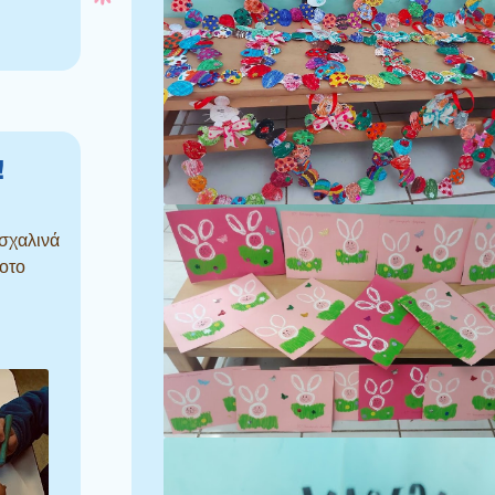
!
σχαλινά
οτο