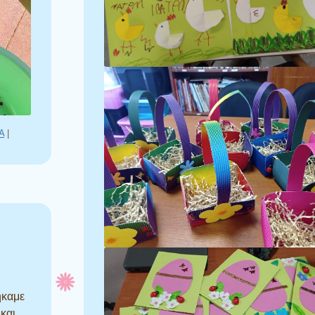
Α
|
ήκαμε
και