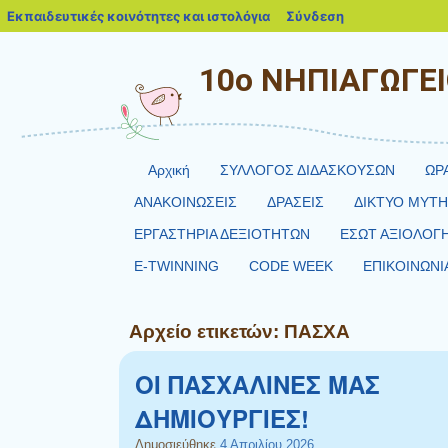
blogs.sch.gr
Εκπαιδευτικές κοινότητες και ιστολόγια
Σύνδεση
10o ΝΗΠΙΑΓΩΓΕ
Αρχική
ΣΥΛΛΟΓΟΣ ΔΙΔΑΣΚΟΥΣΩΝ
ΩΡ
ΑΝΑΚΟΙΝΩΣΕΙΣ
ΔΡΑΣΕΙΣ
ΔΙΚΤΥΟ MYT
ΕΡΓΑΣΤΗΡΙΑ ΔΕΞΙΟΤΗΤΩΝ
ΕΣΩΤ ΑΞΙΟΛΟΓ
E-TWINNING
CODE WEEK
ΕΠΙΚΟΙΝΩΝΙ
Αρχείο ετικετών:
ΠΑΣΧΑ
ΟΙ ΠΑΣΧΑΛΙΝΕΣ ΜΑΣ
ΔΗΜΙΟΥΡΓΙΕΣ!
Δημοσιεύθηκε
4 Απριλίου 2026