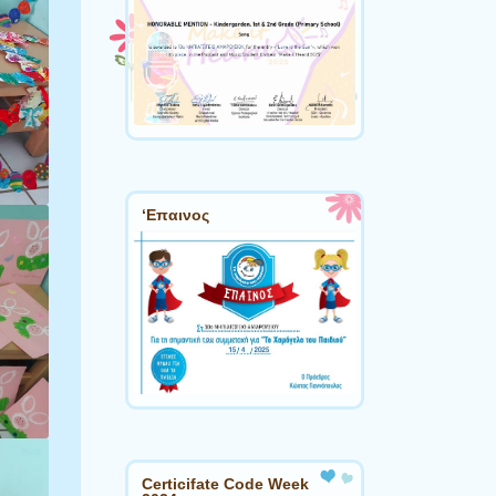
‘Επαινος
Certicifate Code Week