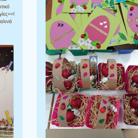
τικό
ίες>>!
αλινά