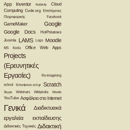
App Inventor
Cloud
Audacity
Computing
Code.org
Eπιστήμονες
Πληροφορικής
Facebook
Google
GameMaker
Google Docs
HotPotatoes
LAMS
Moodle
Joomla
Logo
Office Web Apps
MS Kodu
Projects
(Ερευνητικές
Εργασίες)
Re-imagining
Scratch
school
Schoolpress.sch.gr
Webinars
Wikipedia
Skype
Wordle
Ασφάλεια στο Ιnternet
YouTube
Γενικά
Διαδικτυακά
εργαλεία εκπαίδευσης
Διδακτική
Διδακτικές Τεχνικές