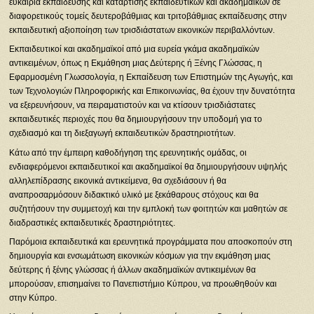
ευκαιρία εκπαίδευσης και κατάρτισης εκπαιδευτικών και ακαδημαϊκών σε
διαφορετικούς τομείς δευτεροβάθμιας και τριτοβάθμιας εκπαίδευσης στην
εκπαιδευτική αξιοποίηση των τρισδιάστατων εικονικών περιβαλλόντων.
Εκπαιδευτικοί και ακαδημαϊκοί από μια ευρεία γκάμα ακαδημαϊκών
αντικειμένων, όπως η Εκμάθηση μιας Δεύτερης ή Ξένης Γλώσσας, η
Εφαρμοσμένη Γλωσσολογία, η Εκπαίδευση των Επιστημών της Αγωγής, και
των Τεχνολογιών Πληροφορικής και Επικοινωνίας, θα έχουν την δυνατότητα
να εξερευνήσουν, να πειραματιστούν και να κτίσουν τρισδιάστατες
εκπαιδευτικές περιοχές που θα δημιουργήσουν την υποδομή για το
σχεδιασμό και τη διεξαγωγή εκπαιδευτικών δραστηριοτήτων.
Κάτω από την έμπειρη καθοδήγηση της ερευνητικής ομάδας, οι
ενδιαφερόμενοι εκπαιδευτικοί και ακαδημαϊκοί θα δημιουργήσουν υψηλής
αλληλεπίδρασης εικονικά αντικείμενα, θα σχεδιάσουν ή θα
αναπροσαρμόσουν διδακτικό υλικό με ξεκάθαρους στόχους και θα
συζητήσουν την συμμετοχή και την εμπλοκή των φοιτητών και μαθητών σε
διαδραστικές εκπαιδευτικές δραστηριότητες.
Παρόμοια εκπαιδευτικά και ερευνητικά προγράμματα που αποσκοπούν στη
δημιουργία και ενσωμάτωση εικονικών κόσμων για την εκμάθηση μιας
δεύτερης ή ξένης γλώσσας ή άλλων ακαδημαϊκών αντικειμένων θα
μπορούσαν, επισημαίνει το Πανεπιστήμιο Κύπρου, να προωθηθούν και
στην Κύπρο.