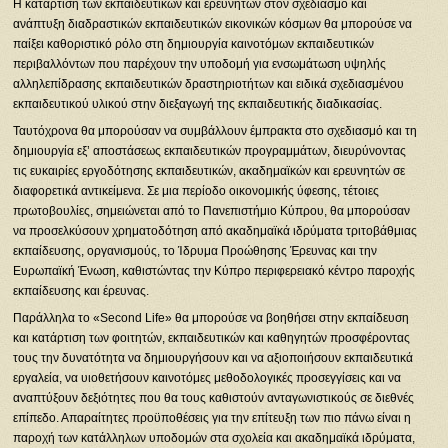
Η κατάρτιση των εκπαιδευτικών και ερευνητών στον σχεδιασμό και
ανάπτυξη διαδραστικών εκπαιδευτικών εικονικών κόσμων θα μπορούσε να
παίξει καθοριστικό ρόλο στη δημιουργία καινοτόμων εκπαιδευτικών
περιβαλλόντων που παρέχουν την υποδομή για ενσωμάτωση υψηλής
αλληλεπίδρασης εκπαιδευτικών δραστηριοτήτων και ειδικά σχεδιασμένου
εκπαιδευτικού υλικού στην διεξαγωγή της εκπαιδευτικής διαδικασίας.
Ταυτόχρονα θα μπορούσαν να συμβάλλουν έμπρακτα στο σχεδιασμό και τη
δημιουργία εξ’ αποστάσεως εκπαιδευτικών προγραμμάτων, διευρύνοντας
τις ευκαιρίες εργοδότησης εκπαιδευτικών, ακαδημαϊκών και ερευνητών σε
διαφορετικά αντικείμενα. Σε μια περίοδο οικονομικής ύφεσης, τέτοιες
πρωτοβουλίες, σημειώνεται από το Πανεπιστήμιο Κύπρου, θα μπορούσαν
να προσελκύσουν χρηματοδότηση από ακαδημαϊκά ιδρύματα τριτοβάθμιας
εκπαίδευσης, οργανισμούς, το Ίδρυμα Προώθησης Έρευνας και την
Ευρωπαϊκή Ένωση, καθιστώντας την Κύπρο περιφερειακό κέντρο παροχής
εκπαίδευσης και έρευνας.
Παράλληλα το «Second Life» θα μπορούσε να βοηθήσει στην εκπαίδευση
και κατάρτιση των φοιτητών, εκπαιδευτικών και καθηγητών προσφέροντας
τους την δυνατότητα να δημιουργήσουν και να αξιοποιήσουν εκπαιδευτικά
εργαλεία, να υιοθετήσουν καινοτόμες μεθοδολογικές προσεγγίσεις και να
αναπτύξουν δεξιότητες που θα τους καθιστούν ανταγωνιστικούς σε διεθνές
επίπεδο. Απαραίτητες προϋποθέσεις για την επίτευξη των πιο πάνω είναι η
παροχή των κατάλληλων υποδομών στα σχολεία και ακαδημαϊκά ιδρύματα,