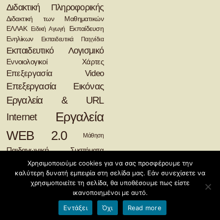
Διδακτική Πληροφορικής
Διδακτική των Μαθηματικών
ΕΛΛΑΚ
Εκπαίδευση
Ειδική Αγωγή
Ενηλίκων
Εκπαιδευτικά Παιχνίδια
Εκπαιδευτικό Λογισμικό
Εννοιολογικοί Χάρτες
Επεξεργασία Video
Επεξεργασία Εικόνας
Εργαλεία & URL
Εργαλεία
Internet
WEB 2.0
Μάθηση
Παιδαγωγική
Συστήματα
Διαχείρισης Μάθησης
Χρησιμοποιούμε cookies για να σας προσφέρουμε την
καλύτερη δυνατή εμπειρία στη σελίδα μας. Εάν συνεχίσετε να
©2026
Διδακτική της Πληροφορικής
χρησιμοποιείτε τη σελίδα, θα υποθέσουμε πως είστε
Φιλοξενείται από
Blogs.sch.gr
ικανοποιημένοι με αυτό.
Εντάξει
Όχι
Read more
Όροι χρήσης blogs.sch.gr
|
Δήλωση προσβασιμότητας