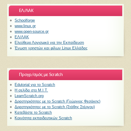
ΕΛ/ΛΑΚ
Schoolforge
www.linux.gr
www.open-source.gr
ΕΛ/ΛΑΚ
Ελεύθερο Λογισμικό για την Εκπαίδευση
Ένωση χρηστών και φίλων Linux Ελλάδας
Προγρ/σμός με Scratch
Edutorial για το Scratch
H σελίδα στο M.I.T.
LearnScratch.org
Δραστηριότητες με το Scratch (Γεώργιος Φεσάκης)
Δραστηριότητες με το Scratch (Στάθης Στέργου)
Κατεβάστε το Scratch
Κοινότητα εκπαιδευτικών Scratch