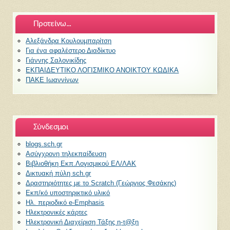
Προτείνω...
Αλεξάνδρα Κουλουμπαρίτση
Για ένα αφαλέστερο Διαδίκτυο
Γιάννης Σαλονικίδης
ΕΚΠΑΙΔΕΥΤΙΚΟ ΛΟΓΙΣΜΙΚΟ ΑΝΟΙΚΤΟΥ ΚΩΔΙΚΑ
ΠΑΚΕ Ιωαννίνων
Σύνδεσμοι
blogs.sch.gr
Ασύγχρονη τηλεκπαίδευση
Βιβλιοθήκη Εκπ.Λογισμικού ΕΛ/ΛΑΚ
Δικτυακή πύλη sch.gr
Δραστηριότητες με το Scratch (Γεώργιος Φεσάκης)
Εκπ/κό υποστηρικτικό υλικό
Ηλ. περιοδικό e-Emphasis
Ηλεκτρονικές κάρτες
Ηλεκτρονική Διαχείριση Τάξης η-τ@ξη