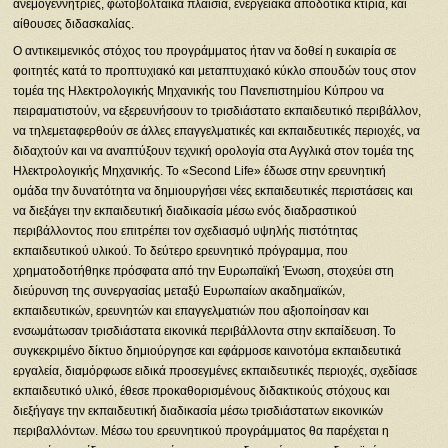
ανεμογεννήτριες, φωτοβολταϊκά πλαίσια, ενεργειακά αποδοτικά κτίρια, και
αίθουσες διδασκαλίας.
Ο αντικειμενικός στόχος του προγράμματος ήταν να δοθεί η ευκαιρία σε
φοιτητές κατά το προπτυχιακό και μεταπτυχιακό κύκλο σπουδών τους στον
τομέα της Ηλεκτρολογικής Μηχανικής του Πανεπιστημίου Κύπρου να
πειραματιστούν, να εξερευνήσουν το τρισδιάστατο εκπαιδευτικό περιβάλλον,
να τηλεμεταφερθούν σε άλλες επαγγελματικές και εκπαιδευτικές περιοχές, να
διδαχτούν και να αναπτύξουν τεχνική ορολογία στα Αγγλικά στον τομέα της
Ηλεκτρολογικής Μηχανικής. Το «Second Life» έδωσε στην ερευνητική
ομάδα την δυνατότητα να δημιουργήσει νέες εκπαιδευτικές περιστάσεις και
να διεξάγει την εκπαιδευτική διαδικασία μέσω ενός διαδραστικού
περιβάλλοντος που επιτρέπει τον σχεδιασμό υψηλής πιστότητας
εκπαιδευτικού υλικού. Το δεύτερο ερευνητικό πρόγραμμα, που
χρηματοδοτήθηκε πρόσφατα από την Ευρωπαϊκή Ένωση, στοχεύει στη
διεύρυνση της συνεργασίας μεταξύ Ευρωπαίων ακαδημαϊκών,
εκπαιδευτικών, ερευνητών και επαγγελματιών που αξιοποίησαν και
ενσωμάτωσαν τρισδιάστατα εικονικά περιβάλλοντα στην εκπαίδευση. Το
συγκεκριμένο δίκτυο δημιούργησε και εφάρμοσε καινοτόμα εκπαιδευτικά
εργαλεία, διαμόρφωσε ειδικά προσεγμένες εκπαιδευτικές περιοχές, σχεδίασε
εκπαιδευτικό υλικό, έθεσε προκαθορισμένους διδακτικούς στόχους και
διεξήγαγε την εκπαιδευτική διαδικασία μέσω τρισδιάστατων εικονικών
περιβαλλόντων. Μέσω του ερευνητικού προγράμματος θα παρέχεται η