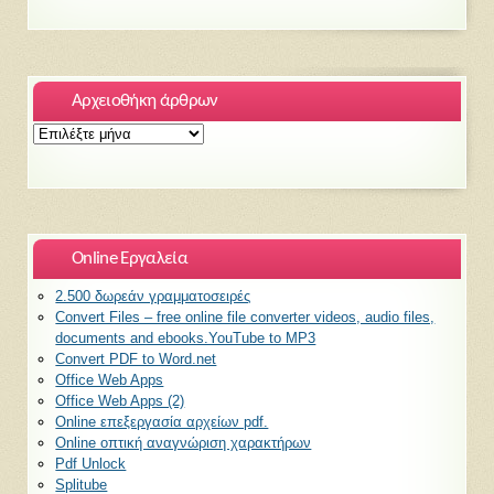
Αρχειοθήκη άρθρων
Αρχειοθήκη
άρθρων
Online Εργαλεία
2.500 δωρεάν γραμματοσειρές
Convert Files – free online file converter videos, audio files,
documents and ebooks.YouTube to MP3
Convert PDF to Word.net
Office Web Apps
Office Web Apps (2)
Online επεξεργασία αρχείων pdf.
Online οπτική αναγνώριση χαρακτήρων
Pdf Unlock
Splitube