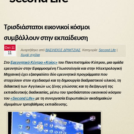
Τρισδιάστατοι εικονικοί κόσμοι
συμβάλλουν στην εκπαίδευση
Οκτ 11
Αναρτήθηκε από
ΒΑΣΙΛΕΙΟΣ ΔΡΙΜΤΖΙΑΣ
. Κατηγορία:
Second Life
|
11
Χωρίς σχόλια
Στο
Ερευνητικό Κέντρο «Κοίος»
του Πανεπιστημίου Κύπρου, μια ομάδα
ερευνητών στην Εφαρμοσμένη Γλωσσολογία και στην Ηλεκτρολογική
Μηχανική έχει εξασφαλίσει δύο ερευνητικά προγράμματα που
στοχεύουν στον σχεδιασμό και τη δημιουργία διαδραστικού υλικού, τη
διδακτική των Αγγλικών ως ξένης γλώσσας και τη διεξαγωγή της
εκπαιδευτικής διαδικασίας, μέσω του τρισδιάστατου εικονικού κόσμου
του
«Second Life»
με τη συνεργασία Ευρωπαϊκών ακαδημαϊκών
ιδρυμάτων τριτοβάθμιας εκπαίδευσης.