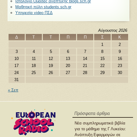
Ιστολόγιο Ομάδας ανάπτυξης blogs.sch.gr
Μαθητική πύλη students.sch.gr
Υπηρεσία video ΠΣΔ
Αύγουστος 2026
Δ
Τ
Τ
Π
Π
Σ
Κ
1
2
3
4
5
6
7
8
9
10
11
12
13
14
15
16
17
18
19
20
21
22
23
24
25
26
27
28
29
30
31
« Σεπ
Πρόσφατα άρθρα
Νέα συμπληρωματικά βιβλία
για το μάθημα της Γ Λυκείου:
Ανάπτυξη Εφαρμογών σε