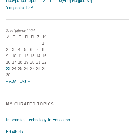
Προγραμματισμός
ΣΕΠ
Τεχνητή Νοημοσύνη
Υπηρεσίες ΠΣΔ
Σεπτέμβριος 2024
Δ
Τ
Τ
Π
Π
Σ
Κ
1
2
3
4
5
6
7
8
9
10
11
12
13
14
15
16
17
18
19
20
21
22
23
24
25
26
27
28
29
30
« Αυγ
Οκτ »
MY CURATED TOPICS
Informatics Technology In Education
Edu4Kids