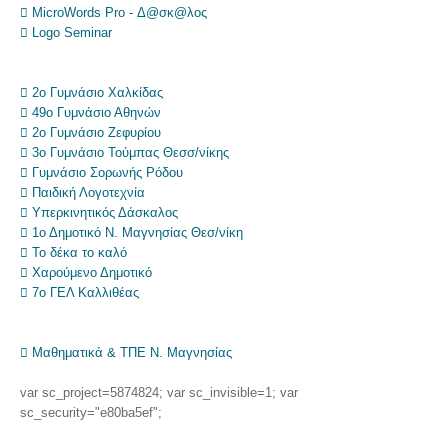
 MicroWords Pro - Δ@σκ@λος
 Logo Seminar
 2ο Γυμνάσιο Χαλκίδας
 49ο Γυμνάσιο Αθηνών
 2ο Γυμνάσιο Ζεφυρίου
 3ο Γυμνάσιο Τούμπας Θεσσ/νίκης
 Γυμνάσιο Σορωνής Ρόδου
 Παιδική Λογοτεχνία
 Υπερκινητικός Δάσκαλος
 1ο Δημοτικό Ν. Μαγνησίας Θεσ/νίκη
 Το δέκα το καλό
 Χαρούμενο Δημοτικό
 7ο ΓΕΛ Καλλιθέας
 Μαθηματικά & ΤΠΕ Ν. Μαγνησίας
var sc_project=5874824; var sc_invisible=1; var
sc_security="e80ba5ef";