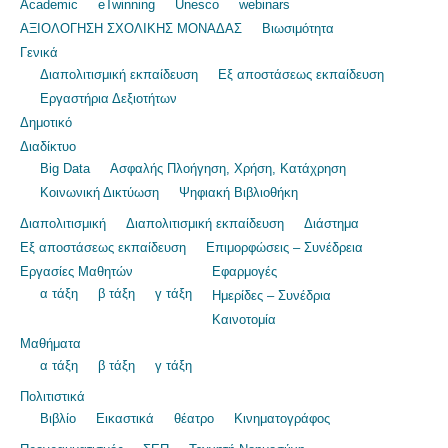
Academic
eTwinning
Unesco
webinars
ΑΞΙΟΛΟΓΗΣΗ ΣΧΟΛΙΚΗΣ ΜΟΝΑΔΑΣ
Βιωσιμότητα
Γενικά
Διαπολιτισμική εκπαίδευση
Εξ αποστάσεως εκπαίδευση
Εργαστήρια Δεξιοτήτων
Δημοτικό
Διαδίκτυο
Big Data
Ασφαλής Πλοήγηση, Χρήση, Κατάχρηση
Κοινωνική Δικτύωση
Ψηφιακή Βιβλιοθήκη
Διαπολιτισμική
Διαπολιτισμική εκπαίδευση
Διάστημα
Εξ αποστάσεως εκπαίδευση
Επιμορφώσεις – Συνέδρεια
Εργασίες Μαθητών
Εφαρμογές
α τάξη
β τάξη
γ τάξη
Ημερίδες – Συνέδρια
Καινοτομία
Μαθήματα
α τάξη
β τάξη
γ τάξη
Πολιτιστικά
Βιβλίο
Εικαστικά
θέατρο
Κινηματογράφος