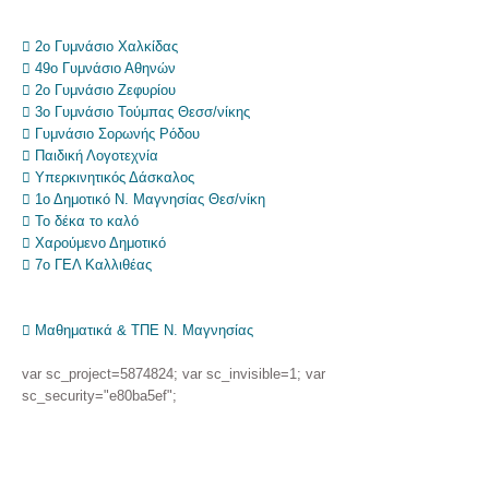
 2ο Γυμνάσιο Χαλκίδας
 49ο Γυμνάσιο Αθηνών
 2ο Γυμνάσιο Ζεφυρίου
 3ο Γυμνάσιο Τούμπας Θεσσ/νίκης
 Γυμνάσιο Σορωνής Ρόδου
 Παιδική Λογοτεχνία
 Υπερκινητικός Δάσκαλος
 1ο Δημοτικό Ν. Μαγνησίας Θεσ/νίκη
 Το δέκα το καλό
 Χαρούμενο Δημοτικό
 7ο ΓΕΛ Καλλιθέας
 Μαθηματικά & ΤΠΕ Ν. Μαγνησίας
var sc_project=5874824; var sc_invisible=1; var
sc_security="e80ba5ef";