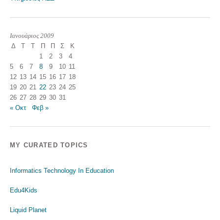
Ιανουάριος 2009
Δ
Τ
Τ
Π
Π
Σ
Κ
1
2
3
4
5
6
7
8
9
10
11
12
13
14
15
16
17
18
19
20
21
22
23
24
25
26
27
28
29
30
31
« Οκτ
Φεβ »
MY CURATED TOPICS
Informatics Technology In Education
Edu4Kids
Liquid Planet