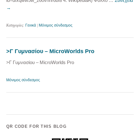
id=dfxqww5w_260vnnr6bf8 4. WikipediaA) Φύλλο …
Συνέχεια
→
Κατηγορίες:
Γενικά
|
Μόνιμος σύνδεσμος
>Γ Γυμνασίου – MicroWorlds Pro
>Γ Γυμνασίου – MicroWorlds Pro
Μόνιμος σύνδεσμος
QR CODE FOR THIS BLOG