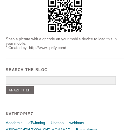
Snap a picture with a qr code on your mobile device to load this in
your mobile.
* Created by: http://www.qurify.com/
SEARCH THE BLOG
Αναζήτηση
KΑΤΗΓΟΡΊΕΣ
Academic
eTwinning
Unesco
webinars
ΑΞΙΟΛΟΓΗΣΗ ΣΧΟΛΙΚΗΣ ΜΟΝΑΔΑΣ
Βιωσιμότητα