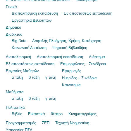
Γενικά
Διαπολιτισμική εκπαίδευση
Εξ αποστάσεως εκπαίδευση
Εργαστήρια Δεξιοτήτων
Δημοτικό
Διαδίκτυο
Big Data
Ασφαλής Πλοήγηση, Χρήση, Κατάχρηση
Κοινωνική Δικτύωση
Ψηφιακή Βιβλιοθήκη
Διαπολιτισμική
Διαπολιτισμική εκπαίδευση
Διάστημα
Εξ αποστάσεως εκπαίδευση
Επιμορφώσεις – Συνέδρεια
Εργασίες Μαθητών
Εφαρμογές
α τάξη
β τάξη
γ τάξη
Ημερίδες – Συνέδρια
Καινοτομία
Μαθήματα
α τάξη
β τάξη
γ τάξη
Πολιτιστικά
Βιβλίο
Εικαστικά
θέατρο
Κινηματογράφος
Προγραμματισμός
ΣΕΠ
Τεχνητή Νοημοσύνη
Υπηρεσίες ΠΣΔ