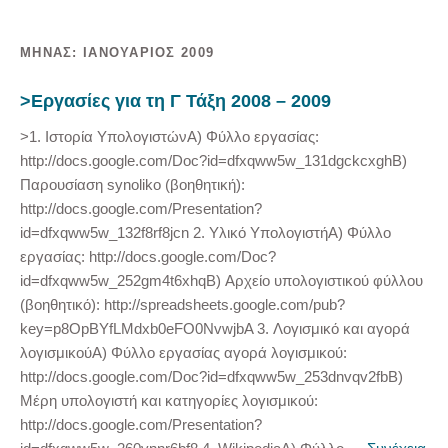
ΜΉΝΑΣ:
ΙΑΝΟΥΆΡΙΟΣ 2009
>Εργασίες για τη Γ Τάξη 2008 – 2009
>1. Ιστορία ΥπολογιστώνΑ) Φύλλο εργασίας:
http://docs.google.com/Doc?id=dfxqww5w_131dgckcxghΒ)
Παρουσίαση synoliko (βοηθητική):
http://docs.google.com/Presentation?
id=dfxqww5w_132f8rf8jcn 2. Υλικό ΥπολογιστήΑ) Φύλλο
εργασίας: http://docs.google.com/Doc?
id=dfxqww5w_252gm4t6xhqΒ) Αρχείο υπολογιστικού φύλλου
(βοηθητικό): http://spreadsheets.google.com/pub?
key=p8OpBYfLMdxb0eFO0NvwjbA 3. Λογισμικό και αγορά
λογισμικούΑ) Φύλλο εργασίας αγορά λογισμικού:
http://docs.google.com/Doc?id=dfxqww5w_253dnvqv2fbΒ)
Μέρη υπολογιστή και κατηγορίες λογισμικού:
http://docs.google.com/Presentation?