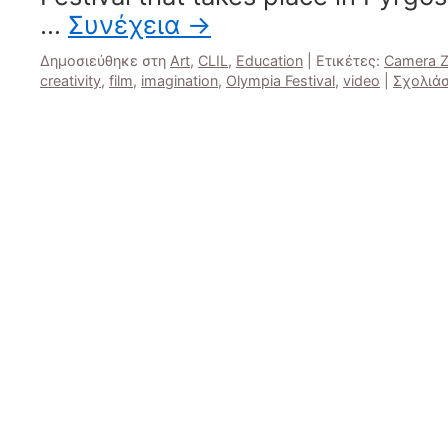
…
Συνέχεια
→
Δημοσιεύθηκε στη
Art
,
CLIL
,
Education
|
Ετικέτες:
Camera Z
creativity
,
film
,
imagination
,
Olympia Festival
,
video
|
Σχολιά