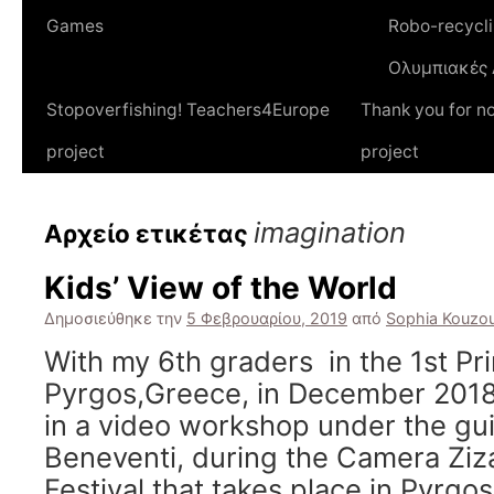
Games
Robo-recycl
Ολυμπιακές 
Stopoverfishing! Teachers4Europe
Thank you for n
project
project
imagination
Αρχείο ετικέτας
Kids’ View of the World
Δημοσιεύθηκε την
5 Φεβρουαρίου, 2019
από
Sophia Kouzoul
With my 6th graders in the 1st Pr
Pyrgos,Greece, in December 2018
in a video workshop under the gu
Beneventi, during the Camera Ziz
Festival that takes place in Pyrgos