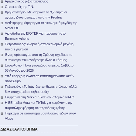
Αμερικανικός ριζοσπαστισμός
Οι πειρατές της Τ.Ν.
Χρηματιστήριο: Με «ταβάνι» τα 3,7 ευρώ οι
αγορές ιδίων μετοχών από την Prodea
Αντίστροφη μέτρηση για τα οικονομικά μεγέθη της
Motor Oil
Αισιοδοξία της ΒΙΟΤΕΡ για παραμονή στο
Euronext Athens
Πετρόπουλος: Αναβολή στα οικονομικά μεγέθη
του α’ εξαμήνου
Ένας πρόσφυγας από τη Σμύρνη σχεδίασε το
αυτοκίνητο που αντέγραψε όλος ο κόσμος
Εορτολόγιο: Ποιοι γιορτάζουν σήμερα, Σάββατο
08 Αυγούστου 2026
Υπό έλεγχο η φωτιά σε κατάστημα ναυτιλιακών
στον Άλιμο
Πεζεσκιάν: «Το Ιράν δεν επιδιώκει πόλεμο, αλλά
δεν υποχωρεί σε εκβιασμούς»
Συμφωνία στη Μέκκα: Ένα νέο Ισλαμικό ΝΑΤΟ;
Η ΕΕ πιέζει Meta και TikTok για «φρένο» στην
παραπληροφόρηση σε περιόδους κρίσης
Πυρκαγιά σε κατάστημα ναυτιλιακών ειδών στον
Άλιμο
ΔΙΔΑΣΚΑΛΙΚΟ ΒΗΜΑ