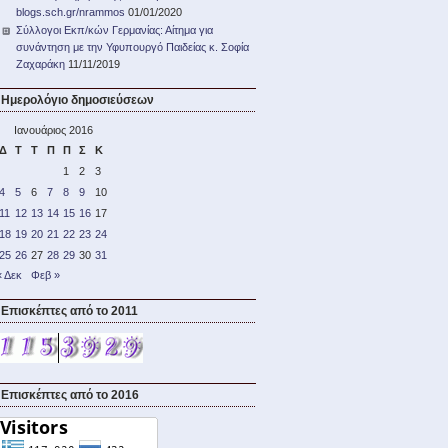
blogs.sch.gr/nrammos
01/01/2020
Σύλλογοι Εκπ/κών Γερμανίας: Αίτημα για
συνάντηση με την Υφυπουργό Παιδείας κ. Σοφία
Ζαχαράκη
11/11/2019
Ημερολόγιο δημοσιεύσεων
Ιανουάριος 2016
Δ
Τ
Τ
Π
Π
Σ
Κ
1
2
3
4
5
6
7
8
9
10
11
12
13
14
15
16
17
18
19
20
21
22
23
24
25
26
27
28
29
30
31
« Δεκ
Φεβ »
Επισκέπτες από το 2011
Επισκέπτες από το 2016