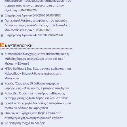
καθαιρέσεων προϊσταμένων νηπιαγωγείων που
συμμετέχουν στην απεργία-αποχή από την
αξιολόγηση
04/08/2026
Ενημέρωση Αιρετού 3-8-2026
04/08/2026
Για τις απαλλακτικές αποφάσεις που αφορούν
διωκόμενους/ες εκπαιδευτικούς στην Ανατολική
Μακεδονία και Θράκη.
28/07/2026
Ενημέρωση Αιρετού 24-7-2026
23/07/2026
ΝΑΥΤΕΜΠΟΡΙΚΗ
Συνοριακούς έλεγχους με την Ιταλία επέβαλε η
Μαδρίτη ύστερα από σκληρό μπρα ντε φερ
Μελόνι – Σάντσεθ
ΗΠΑ: Βοήθεια 1 δισ. δολ. στη νέα κυβέρνηση της
Κολομβίας – Νέα σελίδα στις σχέσεις με τη
Μπογκοτά
Καιρός: Έως τους 39 βαθμούς σήμερα ο
υδράργυρος – Άνεμοι έως 7 μποφόρ στο Αιγαίο
Κολομβία: Ορκίστηκε πρόεδρος ο 48χρονος
εκατομμυριούχος Αμπελάρδο ντε λα Εσπριέγια
Βραζιλία: Σε χαμηλό δεκαετίας η αποψίλωση του
τροπικού δάσους του Αμαζονίου
Ουκρανία: Εκρήξεις στο Κίεβο έπειτα από
συναγερμό για ρωσική πυραυλική επίθεση
Σε αρνητική τροχιά το δολάριο