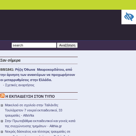
Σαν σήμερα
8/8/1841:
Ρήξη Όθωνα  Μαυροκορδάτου, από
την άρνηση των ανακτόρων να προχωρήσουν
οι μεταρρυθμίσεις στην Ελλάδα.
-
Σχετικές αναρτήσεις
H ΕΚΠΑΙΔΕΥΣΗ ΣΤΟΝ ΤΥΠΟ
Μακελειό σε σχολείο στην Ταϊλάνδη:
Τουλάχιστον 7 νεκροί εκπαιδευτικοί, 33
τραυματίες - AlfaVita
Στην Πρωτοβάθμια εκπαιδευτικοί και γονείς κατά
της συγχώνευσης τμημάτων - Alithia.gr
Νεκρός δάσκαλος και τέσσερις τραυματίες σε