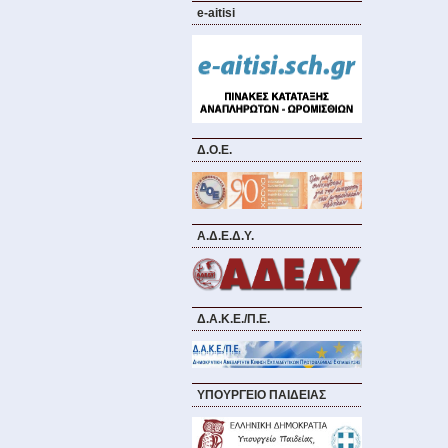
e-aitisi
Δ.Ο.Ε.
Α.Δ.Ε.Δ.Υ.
Δ.Α.Κ.Ε./Π.Ε.
ΥΠΟΥΡΓΕΙΟ ΠΑΙΔΕΙΑΣ