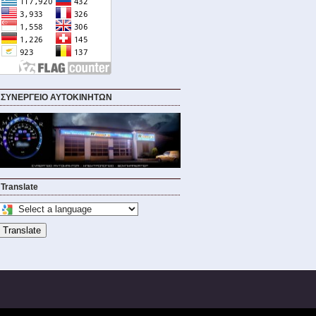
ΣΥΝΕΡΓΕΙΟ ΑΥΤΟΚΙΝΗΤΩΝ
Translate
elect
a
Translate
language
o
ranslate
his
page