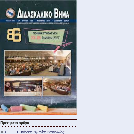
Πρόσφατα άρθρα
Σ.Ε.Ε.Π.Ε. Βόρειας Ρηνανίας-Βεστφαλίας: