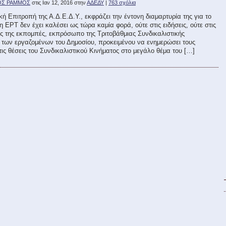
ΟΣ ΡΑΜΜΟΣ
στις Ιαν 12, 2016 στην
ΑΔΕΔΥ
|
763 σχόλια
κή Επιτροπή της Α.Δ.Ε.Δ.Υ., εκφράζει την έντονη διαμαρτυρία της για το
 η ΕΡΤ δεν έχει καλέσει ως τώρα καμία φορά, ούτε στις ειδήσεις, ούτε στις
ς της εκπομπές, εκπρόσωπο της Τριτοβάθμιας Συνδικαλιστικής
των εργαζομένων του Δημοσίου, προκειμένου να ενημερώσει τους
 τις θέσεις του Συνδικαλιστικού Κινήματος στο μεγάλο θέμα του […]