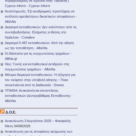
πυροβολισμούς σε σχολείο στην Ταϊλάνδη |
Cyprus inform - Cyprus Inform
Αναπληρωτές: Έξι αναδρομικές προσλήψεις σε
εκτέλεση αμετάκλητων δικαστικών αποφάσεων -
AlfaVita
Διορισμοί εκπαιδευτικών: Δεν καλύπτουν ούτε τις
συνταξιοδοτήσεις- Ελάχιστες οι θέσεις στο
Ηράκλειο - Cretalive
Διορισμοί 5.487 εκπαιδευτικών: Από την αίτηση
ως την τοποθέτηση - AlfaVita
Οι δάσκαλοι για τις συγχωνεύσεις τμημάτων -
Alithia.gr
Χίος: Γονείς και εκπαιδευτικοί αντιδρούν στις
συγχωνεύσεις τμημάτων - AlfaVita
Μόνιμοι διορισμοί εκπαιδευτικών: Η εξήγηση για
τον «κόφτη» στην υποβολή αίτησης – Ποιοι
αποκλείονται από τη διαδικασία - Dnews
ΥΠΑΙΘΑ: Ανακαλούνται αποσπάσεις
εκπαιδευτικών Δευτεροβάθμιας Εκπαίδευσης -
AlfaVita
Δ.Ο.Ε.
Ανακοίνωση 3 Αυγούστου 2026 – Φασφαλής
Νίκος
04/08/2026
Ανακοίνωση για τις αποφάσεις ακύρωσης των