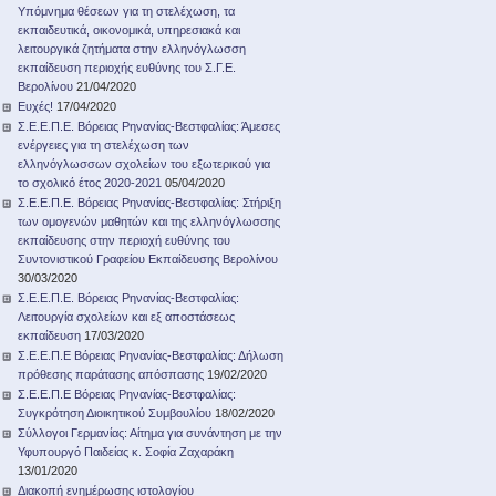
Υπόμνημα θέσεων για τη στελέχωση, τα
εκπαιδευτικά, οικονομικά, υπηρεσιακά και
λειτουργικά ζητήματα στην ελληνόγλωσση
εκπαίδευση περιοχής ευθύνης του Σ.Γ.Ε.
Βερολίνου
21/04/2020
Ευχές!
17/04/2020
Σ.Ε.Ε.Π.Ε. Βόρειας Ρηνανίας-Βεστφαλίας: Άμεσες
ενέργειες για τη στελέχωση των
ελληνόγλωσσων σχολείων του εξωτερικού για
το σχολικό έτος 2020-2021
05/04/2020
Σ.Ε.Ε.Π.Ε. Βόρειας Ρηνανίας-Βεστφαλίας: Στήριξη
των ομογενών μαθητών και της ελληνόγλωσσης
εκπαίδευσης στην περιοχή ευθύνης του
Συντονιστικού Γραφείου Εκπαίδευσης Βερολίνου
30/03/2020
Σ.Ε.Ε.Π.Ε. Βόρειας Ρηνανίας-Βεστφαλίας:
Λειτουργία σχολείων και εξ αποστάσεως
εκπαίδευση
17/03/2020
Σ.Ε.Ε.Π.Ε Βόρειας Ρηνανίας-Βεστφαλίας: Δήλωση
πρόθεσης παράτασης απόσπασης
19/02/2020
Σ.Ε.Ε.Π.Ε Βόρειας Ρηνανίας-Βεστφαλίας:
Συγκρότηση Διοικητικού Συμβουλίου
18/02/2020
Σύλλογοι Γερμανίας: Αίτημα για συνάντηση με την
Υφυπουργό Παιδείας κ. Σοφία Ζαχαράκη
13/01/2020
Διακοπή ενημέρωσης ιστολογίου