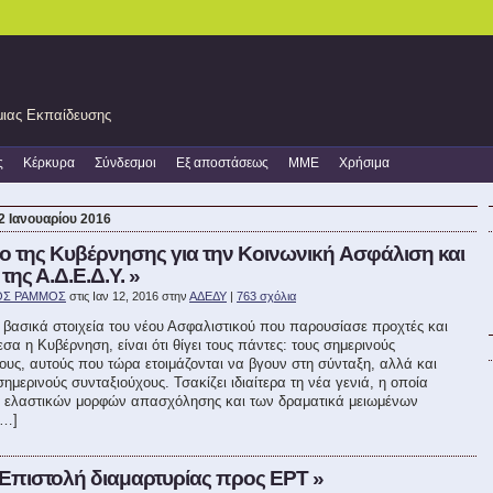
θμιας Εκπαίδευσης
ς
Κέρκυρα
Σύνδεσμοι
Εξ αποστάσεως
ΜΜΕ
Χρήσιμα
12 Ιανουαρίου 2016
ιο της Κυβέρνησης για την Kοινωνική Aσφάλιση και
 της Α.Δ.Ε.Δ.Υ. »
ΟΣ ΡΑΜΜΟΣ
στις Ιαν 12, 2016 στην
ΑΔΕΔΥ
|
763 σχόλια
βασικά στοιχεία του νέου Ασφαλιστικού που παρουσίασε προχτές και
σα η Κυβέρνηση, είναι ότι θίγει τους πάντες: τους σημερινούς
υς, αυτούς που τώρα ετοιμάζονται να βγουν στη σύνταξη, αλλά και
σημερινούς συνταξιούχους. Τσακίζει ιδιαίτερα τη νέα γενιά, η οποία
ων ελαστικών μορφών απασχόλησης και των δραματικά μειωμένων
[…]
Επιστολή διαμαρτυρίας προς ΕΡΤ »