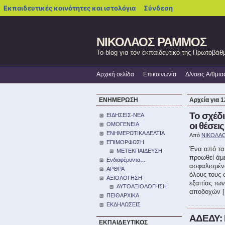
blogs.sch.gr
Εκπαιδευτικές κοινότητες και ιστολόγια
Σύνδεση
ΝΙΚΟΛΑΟΣ ΡΑΜΜΟΣ
Το blog για τον εκπαιδευτικό της Πρωτοβά
Αρχική σελίδα
Επικοινωνία
Δ/νσεις A/θμια
ΕΝΗΜΕΡΩΣΗ
Αρχεία για 
Το σχέδ
ΕΙΔΗΣΕΙΣ-ΝΕΑ
οι θέσεις
ΟΜΟΓΕΝΕΙΑ
ΕΝΗΜΕΡΩΤΙΚΑ ΔΕΛΤΙΑ
Από
ΝΙΚΟΛΑ
ΕΠΙΜΟΡΦΩΣΗ
Ένα από τα 
ΜΕΤΕΚΠΑΙΔΕΥΣΗ
προωθεί άμε
Ενδιαφέροντα…
ασφαλισμένο
ΑΡΘΡΑ
όλους τους 
ΑΞΙΟΛΟΓΗΣΗ
εξαιτίας τ
ΑΥΤΟΑΞΙΟΛΟΓΗΣΗ
αποδοχών 
ΠΕΙΘΑΡΧΙΚΑ
ΕΚΔΗΛΩΣΕΙΣ
ΑΔΕΔΥ: 
ΕΚΠΑΙΔΕΥΤΙΚΟΣ