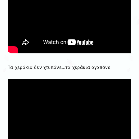
Τα χεράκια δεν χτυπάνε…τα χεράκια αγαπάνε