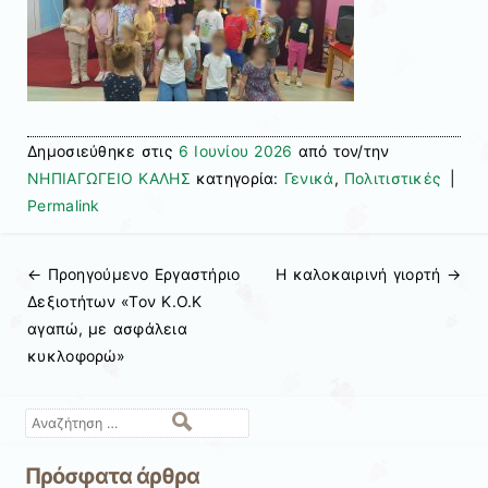
Δημοσιεύθηκε στις
6 Ιουνίου 2026
από τον/την
ΝΗΠΙΑΓΩΓΕΙΟ ΚΑΛΗΣ
κατηγορία:
Γενικά
,
Πολιτιστικές
|
Permalink
← Προηγούμενo
Εργαστήριο
Η καλοκαιρινή γιορτή
→
Πλοήγηση άρθρων
Δεξιοτήτων «Τον Κ.Ο.Κ
αγαπώ, με ασφάλεια
κυκλοφορώ»
Αναζήτηση
Πρόσφατα άρθρα