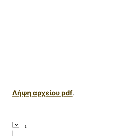
Λήψη αρχείου pdf
.