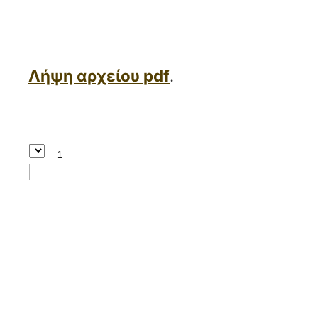
Λήψη αρχείου pdf
.