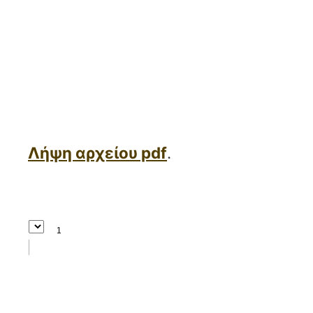
Λήψη αρχείου pdf
.