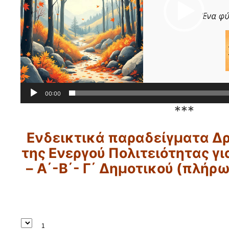
00:00
***
Ενδεικτικά παραδείγματα
Δρ
της Ενεργού Πολιτειότητας
γι
–
Α΄-Β΄- Γ΄ Δημοτικού (πλήρ