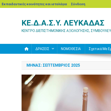
blogs.sch.gr
Εκπαιδευτικές κοινότητες και ιστολόγια
Σύνδεση
Μεταπηδήστε
στο
ΚΕ.Δ.Α.Σ.Υ. ΛΕΥΚΑΔΑΣ
περιεχόμενο
ΚΕΝΤΡΟ ΔΙΕΠΙΣΤΗΜΟΝΙΚΗΣ ΑΞΙΟΛΟΓΗΣΗΣ, ΣΥΜΒΟΥΛΕΥ
ΔΡΑΣΕΙΣ
ΝΟΜΟΘΕΣΙΑ
Σχετικά Με Ε
ΜΉΝΑΣ:
ΣΕΠΤΈΜΒΡΙΟΣ 2025