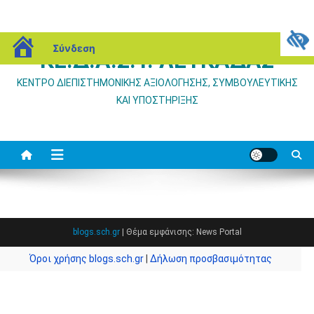
Μεταπηδήστε
blogs.sch.gr
Σύνδεση
ΚΕ.Δ.Α.Σ.Υ. ΛΕΥΚΑΔΑΣ
στο
περιεχόμενο
ΚΕΝΤΡΟ ΔΙΕΠΙΣΤΗΜΟΝΙΚΗΣ ΑΞΙΟΛΟΓΗΣΗΣ, ΣΥΜΒΟΥΛΕΥΤΙΚΗΣ
ΚΑΙ ΥΠΟΣΤΗΡΙΞΗΣ
blogs.sch.gr
|
Θέμα εμφάνισης: News Portal
Όροι χρήσης blogs.sch.gr
|
Δήλωση προσβασιμότητας