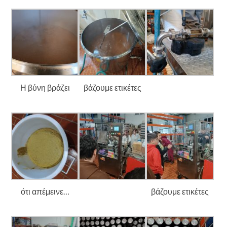
Η βύνη βράζει
βάζουμε ετικέτες
ότι απέμεινε…
βάζουμε ετικέτες