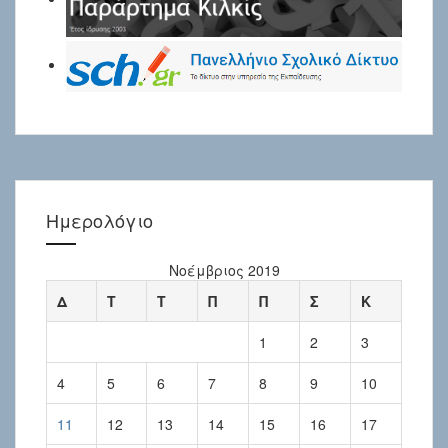
Ημερολόγιο
Νοέμβριος 2019
Δ
Τ
Τ
Π
Π
Σ
Κ
1
2
3
4
5
6
7
8
9
10
11
12
13
14
15
16
17