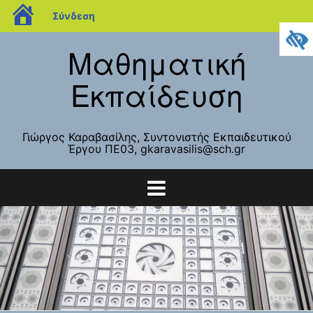
blogs.sch.gr
Σύνδεση
Μετάβαση
Μαθηματική
σε
περιεχόμενο
Εκπαίδευση
Γιώργος Καραβασίλης, Συντονιστής Εκπαιδευτικού
Έργου ΠΕ03, gkaravasilis@sch.gr