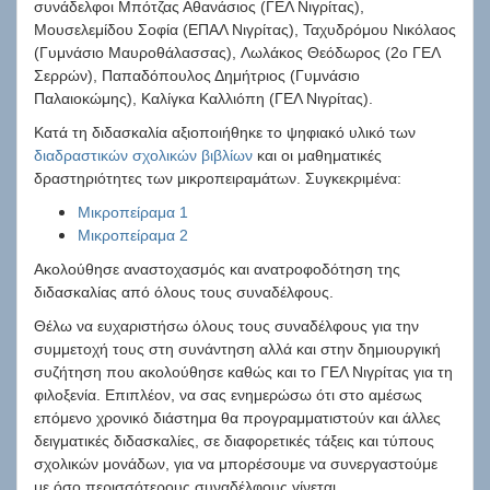
συνάδελφοι Μπότζας Αθανάσιος (ΓΕΛ Νιγρίτας),
Μουσελεμίδου Σοφία (ΕΠΑΛ Νιγρίτας), Ταχυδρόμου Νικόλαος
(Γυμνάσιο Μαυροθάλασσας), Λωλάκος Θεόδωρος (2ο ΓΕΛ
Σερρών), Παπαδόπουλος Δημήτριος (Γυμνάσιο
Παλαιοκώμης), Καλίγκα Καλλιόπη (ΓΕΛ Νιγρίτας).
Κατά τη διδασκαλία αξιοποιήθηκε το ψηφιακό υλικό των
διαδραστικών σχολικών βιβλίων
και οι μαθηματικές
δραστηριότητες των μικροπειραμάτων. Συγκεκριμένα:
Μικροπείραμα 1
Μικροπείραμα 2
Ακολούθησε αναστοχασμός και ανατροφοδότηση της
διδασκαλίας από όλους τους συναδέλφους.
Θέλω να ευχαριστήσω όλους τους συναδέλφους για την
συμμετοχή τους στη συνάντηση αλλά και στην δημιουργική
συζήτηση που ακολούθησε καθώς και το ΓΕΛ Νιγρίτας για τη
φιλοξενία. Επιπλέον, να σας ενημερώσω ότι στο αμέσως
επόμενο χρονικό διάστημα θα προγραμματιστούν και άλλες
δειγματικές διδασκαλίες, σε διαφορετικές τάξεις και τύπους
σχολικών μονάδων, για να μπορέσουμε να συνεργαστούμε
με όσο περισσότερους συναδέλφους γίνεται.