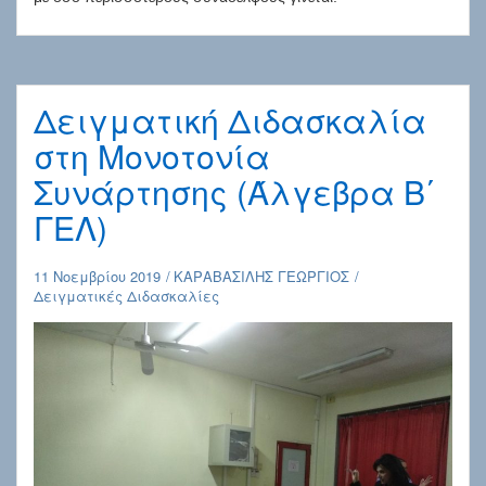
Δειγματική Διδασκαλία
στη Μονοτονία
Συνάρτησης (Άλγεβρα Β΄
ΓΕΛ)
11 Νοεμβρίου 2019
ΚΑΡΑΒΑΣΙΛΗΣ ΓΕΩΡΓΙΟΣ
Δειγματικές Διδασκαλίες