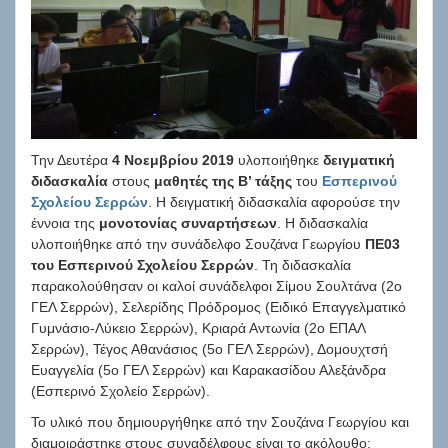
Την Δευτέρα
4 Νοεμβρίου 2019
υλοποιήθηκε
δειγματική
διδασκαλία
στους
μαθητές της Β’ τάξης
του
Εσπερινού
Σχολείου Σερρών
. Η δειγματική διδασκαλία αφορούσε την
έννοια της
μονοτονίας συναρτήσεων
. Η διδασκαλία
υλοποιήθηκε από την συνάδελφο Σουζάνα Γεωργίου
ΠΕ03
του Εσπερινού Σχολείου Σερρών
. Τη διδασκαλία
παρακολούθησαν οι καλοί συνάδελφοι Σίμου Σουλτάνα (2ο
ΓΕΛ Σερρών),
Σελερίδης Πρόδρομος (Ειδικό Επαγγελματικό
Γυμνάσιο-Λύκειο Σερρών), Κριαρά Αντωνία (2ο ΕΠΑΛ
Σερρών), Τέγος Αθανάσιος (5ο ΓΕΛ Σερρών), Δομουχτσή
Ευαγγελία (5ο ΓΕΛ Σερρών) και Καρακασίδου Αλεξάνδρα
(Εσπερινό Σχολείο Σερρών).
Το υλικό που δημιουργήθηκε από την Σουζάνα Γεωργίου και
διαμοιράστηκε στους συναδέλφους είναι το ακόλουθο: