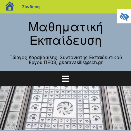
blogs.sch.gr
Σύνδεση
Μετάβαση
Μαθηματική
σε
περιεχόμενο
Εκπαίδευση
Γιώργος Καραβασίλης, Συντονιστής Εκπαιδευτικού
Έργου ΠΕ03, gkaravasilis@sch.gr