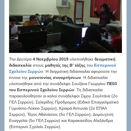
Την Δευτέρα
4 Νοεμβρίου 2019
υλοποιήθηκε
δειγματική
διδασκαλία
στους
μαθητές της Β’ τάξης
του
Εσπερινού
Σχολείου Σερρών
. Η δειγματική διδασκαλία αφορούσε την
έννοια της
μονοτονίας συναρτήσεων
. Η διδασκαλία
υλοποιήθηκε από την συνάδελφο Σουζάνα Γεωργίου
ΠΕ03
του Εσπερινού Σχολείου Σερρών
. Τη διδασκαλία
παρακολούθησαν οι καλοί συνάδελφοι Σίμου Σουλτάνα (2ο
ΓΕΛ Σερρών),
Σελερίδης Πρόδρομος (Ειδικό Επαγγελματικό
Γυμνάσιο-Λύκειο Σερρών), Κριαρά Αντωνία (2ο ΕΠΑΛ
Σερρών), Τέγος Αθανάσιος (5ο ΓΕΛ Σερρών), Δομουχτσή
Ευαγγελία (5ο ΓΕΛ Σερρών) και Καρακασίδου Αλεξάνδρα
(Εσπερινό Σχολείο Σερρών).