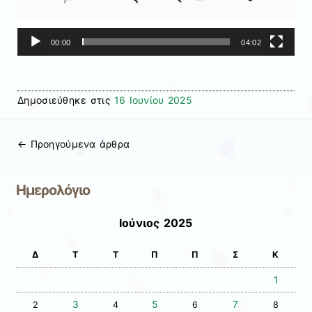
00:00
04:02
Δημοσιεύθηκε στις
16 Ιουνίου 2025
←
Προηγούμενα άρθρα
Πλοήγηση άρθρων
Ημερολόγιο
Ιούνιος 2025
Δ
Τ
Τ
Π
Π
Σ
Κ
1
3
5
7
2
4
6
8