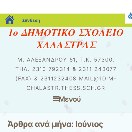
blogs.sch.gr
Σύνδεση
1o ΔΗΜΟΤΙΚΟ ΣΧΟΛΕΙΟ
ΧΑΛΑΣΤΡΑΣ
Μ. ΑΛΕΞΆΝΔΡΟΥ 51, Τ.Κ. 57300,
ΤΗΛ. 2310 792314 & 2311 243077
(FAX) & 2311232408 MAIL@1DIM-
CHALASTR.THESS.SCH.GR
Μενού
Μετάβαση στο περιεχόμενο
Άρθρα ανά μήνα:
Ιούνιος