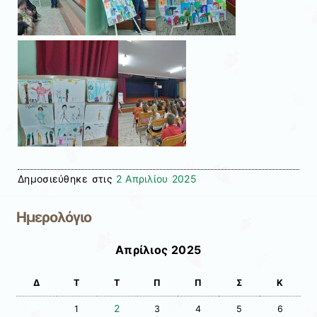
Δημοσιεύθηκε στις
2 Απριλίου 2025
Ημερολόγιο
Απρίλιος 2025
Δ
Τ
Τ
Π
Π
Σ
Κ
2
1
3
4
5
6