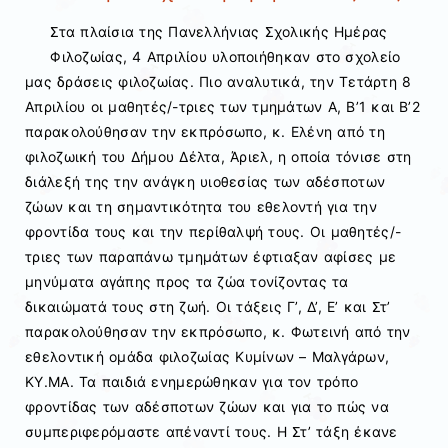
Στα πλαίσια της Πανελλήνιας Σχολικής Ημέρας
Φιλοζωίας, 4 Απριλίου υλοποιήθηκαν στο σχολείο
μας δράσεις φιλοζωίας. Πιο αναλυτικά, την Τετάρτη 8
Απριλίου οι μαθητές/-τριες των τμημάτων Α, Β’1 και Β’2
παρακολούθησαν την εκπρόσωπο, κ. Ελένη από τη
φιλοζωική του Δήμου Δέλτα, Άριελ, η οποία τόνισε στη
διάλεξή της την ανάγκη υιοθεσίας των αδέσποτων
ζώων και τη σημαντικότητα του εθελοντή για την
φροντίδα τους και την περίθαλψή τους. Οι μαθητές/-
τριες των παραπάνω τμημάτων έφτιαξαν αφίσες με
μηνύματα αγάπης προς τα ζώα τονίζοντας τα
δικαιώματά τους στη ζωή. Οι τάξεις Γ’, Δ’, Ε’ και Στ’
παρακολούθησαν την εκπρόσωπο, κ. Φωτεινή από την
εθελοντική ομάδα φιλοζωίας Κυμίνων – Μαλγάρων,
ΚΥ.ΜΑ. Τα παιδιά ενημερώθηκαν για τον τρόπο
φροντίδας των αδέσποτων ζώων και για το πώς να
συμπεριφερόμαστε απέναντί τους. Η Στ’ τάξη έκανε