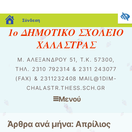
blogs.sch.gr
Σύνδεση
1o ΔΗΜΟΤΙΚΟ ΣΧΟΛΕΙΟ
ΧΑΛΑΣΤΡΑΣ
Μ. ΑΛΕΞΆΝΔΡΟΥ 51, Τ.Κ. 57300,
ΤΗΛ. 2310 792314 & 2311 243077
(FAX) & 2311232408 MAIL@1DIM-
CHALASTR.THESS.SCH.GR
Μενού
Μετάβαση στο περιεχόμενο
Άρθρα ανά μήνα:
Απρίλιος