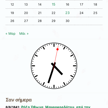
15
12
13
14
16
17
18
23
19
20
21
22
24
25
26
27
28
29
30
« Μαρ
Μάι »
Σαν σήμερα
Ρήξη Όθωνα  Μαυροκορδάτου, από την
8/8/1841: