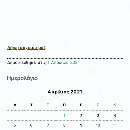
Λήψη αρχείου pdf
.
Δημοσιεύθηκε στις
1 Απριλίου 2021
Ημερολόγιο
Απρίλιος 2021
Δ
Τ
Τ
Π
Π
Σ
Κ
1
2
3
4
5
6
7
8
9
10
11