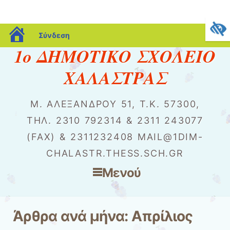
blogs.sch.gr
Σύνδεση
1o ΔΗΜΟΤΙΚΟ ΣΧΟΛΕΙΟ
ΧΑΛΑΣΤΡΑΣ
Μ. ΑΛΕΞΆΝΔΡΟΥ 51, Τ.Κ. 57300,
ΤΗΛ. 2310 792314 & 2311 243077
(FAX) & 2311232408 MAIL@1DIM-
CHALASTR.THESS.SCH.GR
Μενού
Μετάβαση στο περιεχόμενο
Άρθρα ανά μήνα:
Απρίλιος