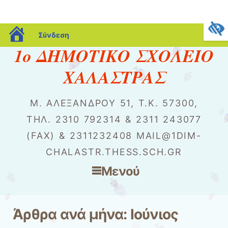
blogs.sch.gr
Σύνδεση
1o ΔΗΜΟΤΙΚΟ ΣΧΟΛΕΙΟ
ΧΑΛΑΣΤΡΑΣ
Μ. ΑΛΕΞΆΝΔΡΟΥ 51, Τ.Κ. 57300,
ΤΗΛ. 2310 792314 & 2311 243077
(FAX) & 2311232408 MAIL@1DIM-
CHALASTR.THESS.SCH.GR
Μενού
Μετάβαση στο περιεχόμενο
Άρθρα ανά μήνα:
Ιούνιος