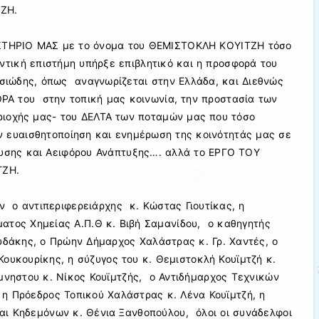
ΖΗ.
ΑΣΤΗΡΙΟ ΜΑΣ με το όνομα του ΘΕΜΙΣΤΟΚΛΗ ΚΟΥΙΤΖΗ τόσο
οντική επιστήμη υπήρξε επιβλητικό και η προσφορά του
υσιώδης, όπως αναγνωρίζεται στην Ελλάδα, και Διεθνώς
Α του στην τοπική μας κοινωνία, την προστασία των
ιοχής μας- του ΔΕΛΤΑ των ποταμών μας που τόσο
ν ευαισθητοποίηση και ενημέρωση της κοινότητάς μας σε
υσης και Αειφόρου Ανάπτυξης…. αλλά το ΕΡΓΟ ΤΟΥ
ΤΖΗ.
 ο αντιπεριφερειάρχης κ. Κώστας Γιουτίκας, η
ατος Χημείας Α.Π.Θ κ. Βιβή Σαμανίδου, ο καθηγητής
ουδάκης, ο Πρώην Δήμαρχος Χαλάστρας κ. Γρ. Χαντές, ο
ουκουρίκης, η σύζυγος του κ. Θεμιστοκλή Κουϊμτζή κ.
ίμνηστου κ. Νίκος Κουϊμτζής, ο Αντιδήμαρχος Τεχνικών
η Πρόεδρος Τοπικού Χαλάστρας κ. Λένα Κουϊμτζή, η
αι Κηδεμόνων κ. Θένια Ξανθοπούλου, όλοι οι συνάδελφοι