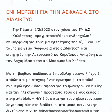
ΕΝΗΜΕΡΩΣΗ ΓΙΑ ΤΗΝ ΑΣΦΑΛΕΙΑ ΣΤΟ
ΔΙΑΔΙΚΤΥΟ
ου
Την Πέμπτη 2/2/2023 στον χώρο του 1
Δ.Σ.
Χαλάστρας πραγματοποιήθηκε ενδοσχολική
επιμόρφωση για τους μαθητές/τριες της Δ΄, Ε΄και Στ΄
τάξης με θέμα “Ασφάλεια στο διαδίκτυο” και
εισηγητές την Αστυνομικό κα Καραΐσκου Αντιγόνη και
τον Αρχιφύλακα τον κο Μπαρμπαλιό Χρήστο.
Με τη βοήθεια multimedia ( προβολή/ εικόνα / ήχος )
καθώς και με στοχευμένες ερωτήσεις, τα παιδιά
ενημερώθηκαν όσον αφορά για το ηλεκτρονικό bulling
και την ηλεκτρονική προστασία τόσο σε συσκευές (
κινητά-tablets – Η/Υ ) όσο και για τους ηλεκτρονικούς
λογαριασμούς στο διαδίκτυο, στα μέσα κοινωνικής
δικτύωσης π.χ. fb./viber/messenger/instagram/tik tok