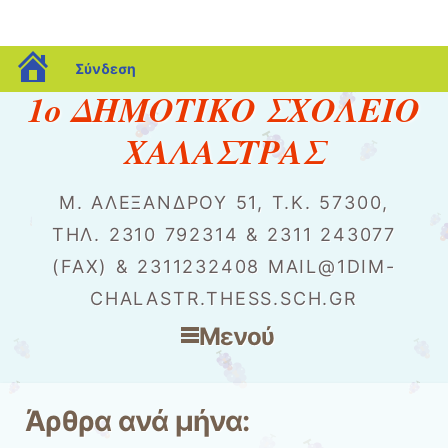
blogs.sch.gr
Σύνδεση
1o ΔΗΜΟΤΙΚΟ ΣΧΟΛΕΙΟ
ΧΑΛΑΣΤΡΑΣ
Μ. ΑΛΕΞΆΝΔΡΟΥ 51, Τ.Κ. 57300,
ΤΗΛ. 2310 792314 & 2311 243077
(FAX) & 2311232408 MAIL@1DIM-
CHALASTR.THESS.SCH.GR
Μενού
Μετάβαση στο περιεχόμενο
Άρθρα ανά μήνα: