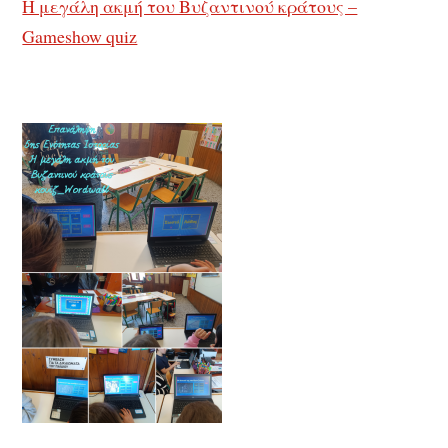
Η μεγάλη ακμή του Βυζαντινού κράτους –
Gameshow quiz