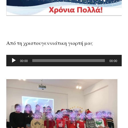
Από τη χριστουγεννιάτικη γιορτή μας
Πρόγραμμα
00:00
00:00
Αναπαραγωγής
Ήχου