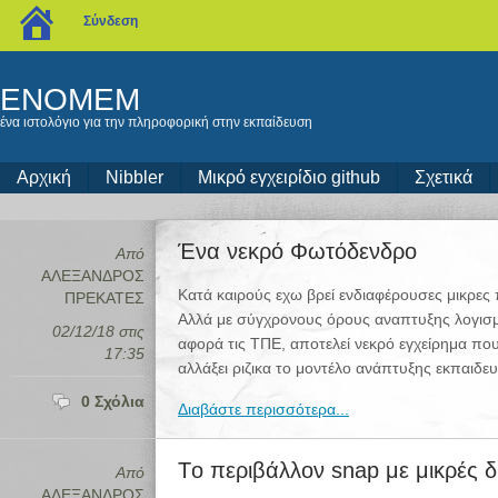
blogs.sch.gr
Σύνδεση
ENOMEM
ένα ιστολόγιο για την πληροφορική στην εκπαίδευση
Αρχική
Nibbler
Μικρό εγχειρίδιο github
Σχετικά
Ένα νεκρό Φωτόδενδρο
Από
ΑΛΕΞΑΝΔΡΟΣ
Κατά καιρούς εχω βρεί ενδιαφέρουσες μικρες
ΠΡΕΚΑΤΕΣ
Αλλά με σύγχρονους όρους αναπτυξης λογισμι
02/12/18 στις
αφορά τις ΤΠΕ, αποτελεί νεκρό εγχείρημα που 
17:35
αλλάξει ριζικα το μοντέλο ανάπτυξης εκπαιδευ
0 Σχόλια
Διαβάστε περισσότερα...
Tο περιβάλλον snap με μικρές δ
Από
ΑΛΕΞΑΝΔΡΟΣ