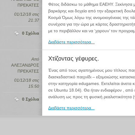
Φέτος διδάσκω το μάθημα ΕΑΕΗΥ. Ξεκίνησα 
ΠΡΕΚΑΤΕΣ
βαρκάρης και δοχεία από την εξαιρετική δου
01/12/18 στις
Κοσμά Όμως λόγω της ανομοιογένειας της τάξ
21:37
συνέχισα για την ώρα με κάρτες δραστηριοτή
με το περιβάλλον και να ‘χαρουν’ τον προγραμ
0 Σχόλια
Διαβάστε περισσότερα...
Χτίζοντας γέφυρες.
Από
ΑΛΕΞΑΝΔΡΟΣ
Ένας από τους αγαπημένους μου τίτλους παιχν
ΠΡΕΚΑΤΕΣ
διασκεδαστικό παιχνίδι – εξομοιώσης κατασκ
01/12/18 στις
στην κατηγορία edugames. Εκτελείται άνετα κ
15:50
σε Ubuntu 18.04). Θα ήταν ενδιαφέρον , από 
ανάλυση ως προς τη φυσική ρεαλιστικότητα (ν
0 Σχόλια
Διαβάστε περισσότερα...