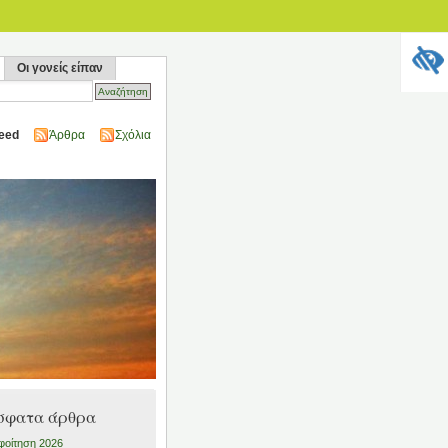
Οι γονείς είπαν
eed
Άρθρα
Σχόλια
σφατα άρθρα
οίτηση 2026