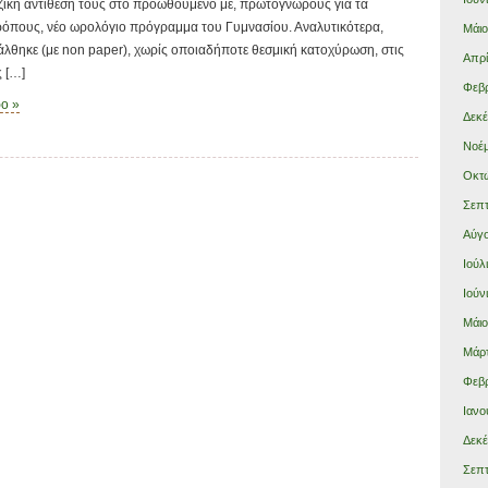
ζική αντίθεσή τους στο προωθούμενο με, πρωτόγνωρους για τα
ρόπους, νέο ωρολόγιο πρόγραμμα του Γυμνασίου. Αναλυτικότερα,
Μάιο
άλθηκε (με non paper), χωρίς οποιαδήποτε θεσμική κατοχύρωση, στις
Απρί
 […]
Φεβρ
ρο »
Δεκέ
Νοέμ
Οκτώ
Σεπτ
Αύγο
Ιούλ
Ιούν
Μάιο
Μάρτ
Φεβρ
Ιανο
Δεκέ
Σεπτ