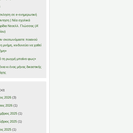
8
κληση σε e-ενημερωτική
ντηση | Νέα σχολικά
ιρίδια Νεοελλ. Γλώσσας (Α’
ίου)
ν σκοτωνόμαστε ποιανού
ι η μνήμη, κινδυνεύει να χαθεί
ήμη»
 τη ρωγμή μπαίνει φως»
όνια κι ένας μήνας δικαστικής
άχης
ρα
ιος 2026
(3)
ιος 2026
(1)
μβριος 2025
(1)
βριος 2025
(1)
ιος 2025
(1)