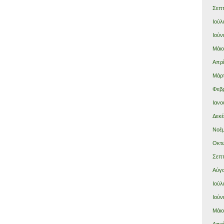
Σεπτ
Ιούλ
Ιούν
Μάιο
Απρί
Μάρτ
Φεβρ
Ιανο
Δεκέ
Νοέμ
Οκτώ
Σεπτ
Αύγο
Ιούλ
Ιούν
Μάιο
Απρί