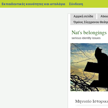
blogs.sch.gr
Εκπαιδευτικές κοινότητες και ιστολόγια
Σύνδεση
Αρχική σελίδα
Abou
Όμιλος Σύγχρονου Θεάτ
Nat's belongings
serious identity issues
Μηνιαίο Ιστορικ