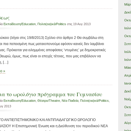
Μάρτ
Δεκέ
σεως
Οκτώ
ρία
Εκπαίδευση/Education
,
Πολιτι(εια)κά/Politics
στις 19 Αυγ 2013
Ιούν
Οκτώ
Λύκειο (λήγει στις 19/8/2013) Σχόλιο στο άρθρο 2 Θα συμβάλω στη
μαι πια πεπεισμένη πως ματαιοπονούμε εφόσον κανείς δεν λαμβάνει
Σεπτ
ας. Πρόκειται για ειλημμένες αποφάσεις ‘ντυμένες’ με δημοκρατικές
Ιούλ
Θεωρώ, όμως, πως είναι οι εποχές τέτοιες, που μας επιβάλουν να
Ιούν
, […]
Μάιο
ρο »
Απρί
Ιανο
Δεκέ
για το ωρολόγιο πρόγραμμα του Γυμνασίου
Νοέμ
ρία
Εκπαίδευση/Education
,
Θέατρο/Theatre
,
Νέα Παιδεία
,
Πολιτι(εια)κά/Politics
,
Αυγ 2013
Οκτώ
Σεπτ
ΤΟ ΑΝΤΙΕΠΙΣΤΗΜΟΝΙΚΟ ΚΑΙ ΑΝΤΙΠΑΙΔΑΓΩΓΙΚΟ ΩΡΟΛΟΓΙΟ
Αύγο
ΟΥ Η Επιστημονική Ένωση και η Διεύθυνση του περιοδικού ΝΕΑ
Ιούν