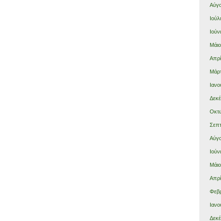
Αύγο
Ιούλ
Ιούν
Μάιο
Απρί
Μάρτ
Ιανο
Δεκέ
Οκτώ
Σεπτ
Αύγο
Ιούν
Μάιο
Απρί
Φεβρ
Ιανο
Δεκέ