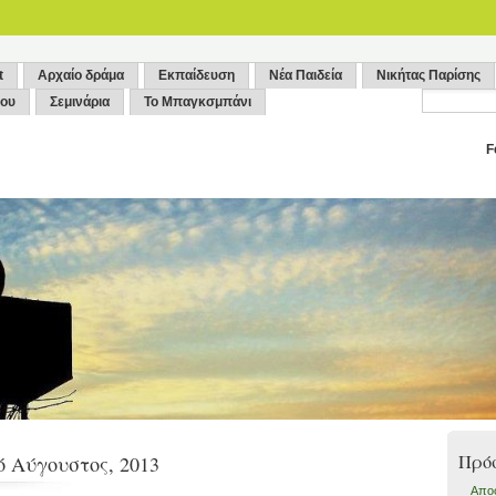
t
Αρχαίο δράμα
Εκπαίδευση
Νέα Παιδεία
Νικήτας Παρίσης
ρου
Σεμινάρια
Το Μπαγκσμπάνι
F
Πρό
ό Αύγουστος, 2013
Aποφ