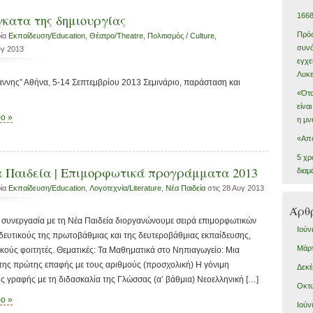
166
γκατα της δημιουργίας
Πρόσ
ρία
Εκπαίδευση/Education
,
Θέατρο/Theatre
,
Πολιτισμός / Culture
,
συνά
υγ 2013
εγχε
Λυκε
ννης” Αθήνα, 5-14 Σεπτεμβρίου 2013 Σεμινάριο, παράσταση και
«Ότα
είνα
ρο »
η μν
«Από
5 χρ
α Παιδεία | Επιμορφωτικά προγράμματα 2013
διαμ
ρία
Εκπαίδευση/Education
,
Λογοτεχνία/Literature
,
Νέα Παιδεία
στις 28 Αυγ 2013
Άρθ
ε συνεργασία με τη Νέα Παιδεία διοργανώνουμε σειρά επιμορφωτικών
Ιούν
ευτικούς της πρωτοβάθμιας και της δευτεροβάθμιας εκπαίδευσης,
Μάρτ
ακούς φοιτητές. Θεματικές: Τα Μαθηματικά στο Νηπιαγωγείο: Μια
της πρώτης επαφής με τους αριθμούς (προσχολική) Η γόνιμη
Δεκέ
ς γραφής με τη διδασκαλία της Γλώσσας (α’ βάθμια) Νεοελληνική […]
Οκτώ
ρο »
Ιούν