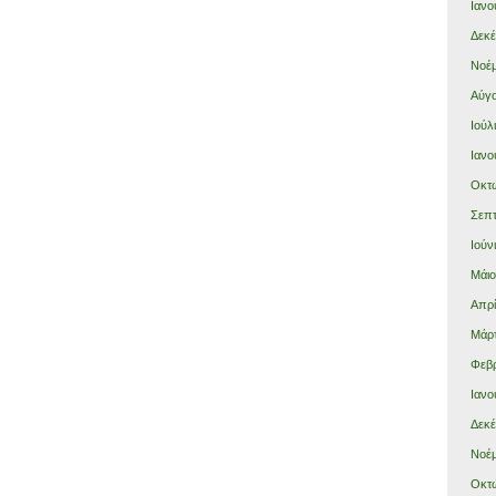
Ιανο
Δεκέ
Νοέμ
Αύγο
Ιούλ
Ιανο
Οκτώ
Σεπτ
Ιούν
Μάιο
Απρί
Μάρτ
Φεβρ
Ιανο
Δεκέ
Νοέμ
Οκτώ