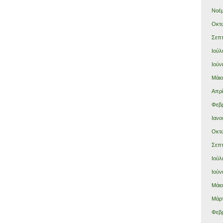
Νοέμ
Οκτώ
Σεπτ
Ιούλ
Ιούν
Μάιο
Απρί
Φεβρ
Ιανο
Οκτώ
Σεπτ
Ιούλ
Ιούν
Μάιο
Μάρτ
Φεβρ