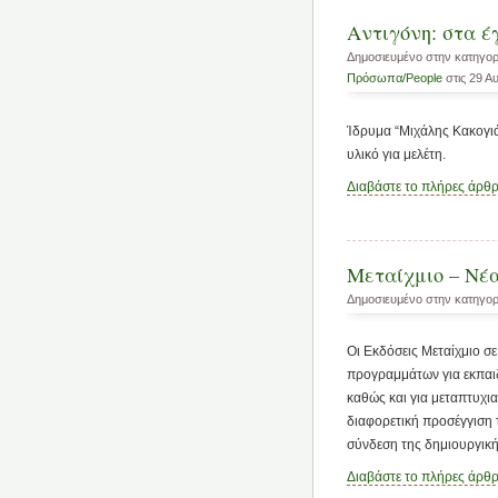
Αντιγόνη: στα έ
Δημοσιευμένο στην κατηγο
Πρόσωπα/People
στις 29 Α
Ίδρυμα “Μιχάλης Κακογιά
υλικό για μελέτη.
Διαβάστε το πλήρες άρθ
Μεταίχμιο – Νέ
Δημοσιευμένο στην κατηγο
Οι Εκδόσεις Μεταίχμιο σ
προγραμμάτων για εκπαιδ
καθώς και για μεταπτυχι
διαφορετική προσέγγιση 
σύνδεση της δημιουργική
Διαβάστε το πλήρες άρθ