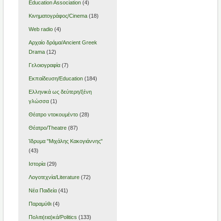
Education Association
(4)
Kινηματογράφος/Cinema
(18)
Web radio
(4)
Αρχαίο δράμα/Ancient Greek
Drama
(12)
Γελοιογραφία
(7)
Εκπαίδευση/Education
(184)
Ελληνικά ως δεύτερη/ξένη
γλώσσα
(1)
Θέατρο ντοκουμέντο
(28)
Θέατρο/Theatre
(87)
Ίδρυμα "Μιχάλης Κακογιάννης"
(43)
Ιστορία
(29)
Λογοτεχνία/Literature
(72)
Νέα Παιδεία
(41)
Παραμύθι
(4)
Πολιτι(εια)κά/Politics
(133)