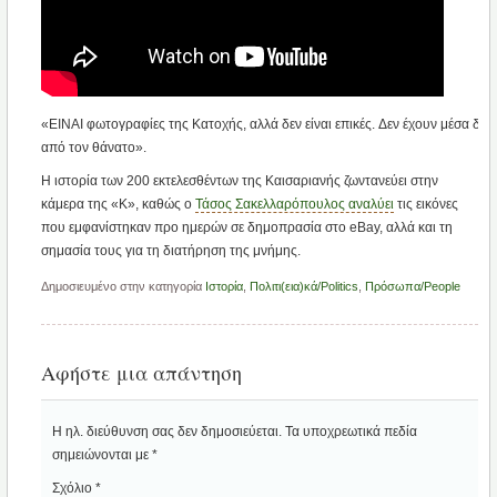
«ΕΙΝΑΙ
φωτογραφίες
της
Κατοχής,
αλλά
δεν
είναι
επικές.
Δεν
έχουν
μέσα
δρά
από
τον
θάνατο».
Η ιστορία των 200 εκτελεσθέντων της Καισαριανής ζωντανεύει στην
κάμερα της «Κ», καθώς ο
Τάσος Σακελλαρόπουλος αναλύει
τις εικόνες
που εμφανίστηκαν προ ημερών σε δημοπρασία στο eBay, αλλά και τη
σημασία τους για τη διατήρηση της μνήμης.
Δημοσιευμένο στην κατηγορία
Ιστορία
,
Πολιτι(εια)κά/Politics
,
Πρόσωπα/People
Αφήστε μια απάντηση
Η ηλ. διεύθυνση σας δεν δημοσιεύεται.
Τα υποχρεωτικά πεδία
σημειώνονται με
*
Σχόλιο
*