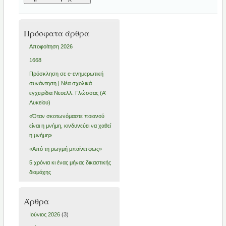
Πρόσφατα άρθρα
Aποφοίτηση 2026
1668
Πρόσκληση σε e-ενημερωτική
συνάντηση | Νέα σχολικά
εγχειρίδια Νεοελλ. Γλώσσας (Α’
Λυκείου)
«Όταν σκοτωνόμαστε ποιανού
είναι η μνήμη, κινδυνεύει να χαθεί
η μνήμη»
«Από τη ρωγμή μπαίνει φως»
5 χρόνια κι ένας μήνας δικαστικής
διαμάχης
Άρθρα
Ιούνιος 2026
(3)