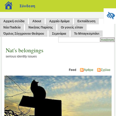
blogs.sch.gr
Σύνδεση
Αρχική σελίδα
About
Αρχαίο δράμα
Εκπαίδευση
Νέα Παιδεία
Νικήτας Παρίσης
Οι γονείς είπαν
Όμιλος Σύγχρονου Θεάτρου
Σεμινάρια
Το Μπαγκσμπάνι
Nat's belongings
serious identity issues
Feed
Άρθρα
Σχόλια