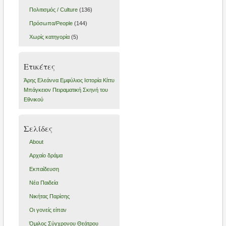
Πολιτισμός / Culture
(136)
Πρόσωπα/People
(144)
Χωρίς κατηγορία
(5)
Ετικέτες
Άρης
Ελεάννα
Εμφύλιος
Ιστορία
Κίττυ
Μπάγκειον
Πειραματική Σκηνή του
Εθνικού
Σελίδες
About
Αρχαίο δράμα
Εκπαίδευση
Νέα Παιδεία
Νικήτας Παρίσης
Οι γονείς είπαν
Όμιλος Σύγχρονου Θεάτρου