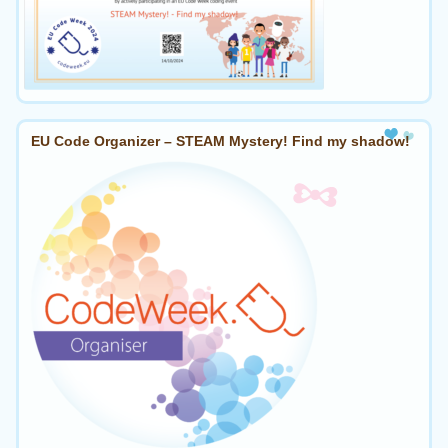
EU Code Organizer – STEAM Mystery! Find my shadow!