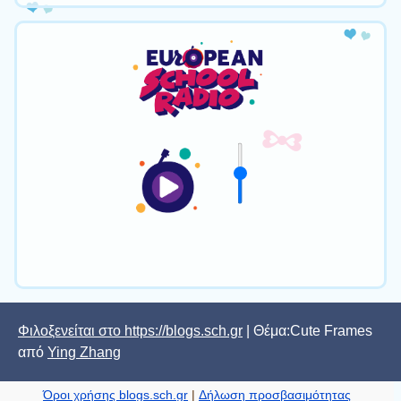
Φιλοξενείται στο https://blogs.sch.gr
| Θέμα:Cute Frames
από
Ying Zhang
Όροι χρήσης blogs.sch.gr
|
Δήλωση προσβασιμότητας