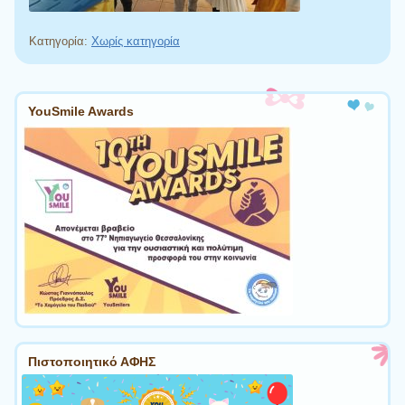
Κατηγορία:
Χωρίς κατηγορία
Πλοήγηση άρθρων
YouSmile Awards
Πιστοποιητικό ΑΦΗΣ