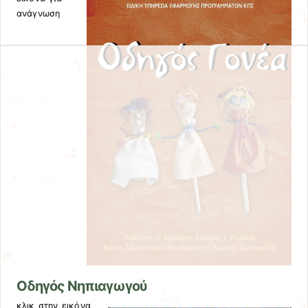
ανάγνωση
Oδηγός Nηπιαγωγού
κλικ στην εικόνα