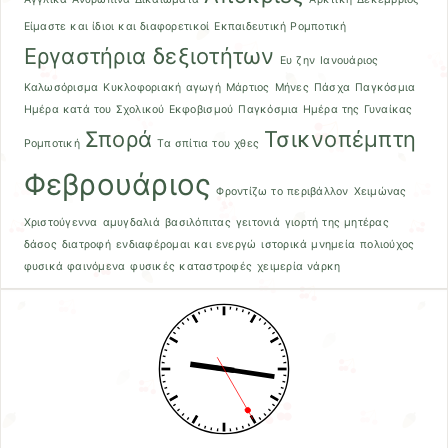
Είμαστε και ίδιοι και διαφορετικοί
Εκπαιδευτική Ρομποτική
Εργαστήρια δεξιοτήτων
Ευ ζην
Ιανουάριος
Καλωσόρισμα
Κυκλοφοριακή αγωγή
Μάρτιος
Μήνες
Πάσχα
Παγκόσμια
Ημέρα κατά του Σχολικού Εκφοβισμού
Παγκόσμια Ημέρα της Γυναίκας
Σπορά
Τσικνοπέμπτη
Ρομποτική
Τα σπίτια του χθες
Φεβρουάριος
Φροντίζω το περιβάλλον
Χειμώνας
Χριστούγεννα
αμυγδαλιά
βασιλόπιτας
γειτονιά
γιορτή της μητέρας
δάσος
διατροφή
ενδιαφέρομαι και ενεργώ
ιστορικά μνημεία
πολιούχος
φυσικά φαινόμενα
φυσικές καταστροφές
χειμερία νάρκη