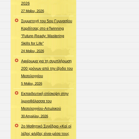
2026
27 Μαΐου, 2026
Συμμετοχή του 5ου Γυμνασίου
Καρδίτσας στο eTwinning
“Future-Ready: Mastering
Skills for Life”
24 Μαΐου, 2026
Αφιέρωμα για τη συμπλήρωση
200 χρόνων από την έξοδο του
Μεσολογγίου
5 Μαΐου, 2026
Εκπαιδευτική επίσκεψη στην
λιμνοθάλασσα του
Μεσολογγίου-Αιτωλικού
30 Απριλίου, 2026
2ο Μαθητικό Συνέδριο «Καί οἱ
λέξεις φλέβες είναι-μέσα τους