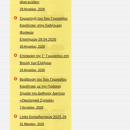
αίμα κυλάει»
29 Απριλίου, 2026
Συμμετοχή του 5ου Γυμνασίου
Καρδίτσας στην Εκδήλωση
Φυσικών
Επιστημών-28.04.2026
28 Απριλίου, 2026
Επίσκεψη της Γ’ Γυμνασίου στη
Βουλή των Ελλήνων
24 Απριλίου, 2026
Βράβευση του 5ου Γυμνασίου
Καρδίτσας με την Πράσινη
Σημαία του Διεθνούς Δικτύου
«Οικολογικά Σχολεία»
7 Απριλίου, 2026
Links Εκπαιδευτικών 2025-26
31 Μαρτίου, 2026