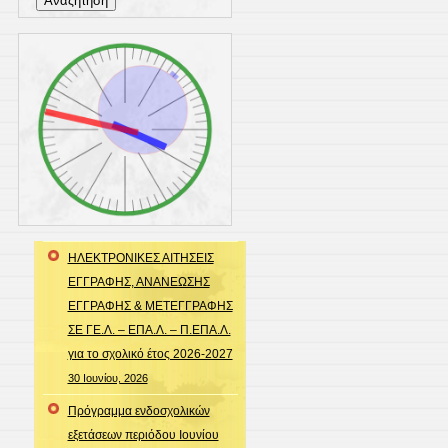
για:
ΗΛΕΚΤΡΟΝΙΚΕΣ ΑΙΤΗΣΕΙΣ
ΕΓΓΡΑΦΗΣ, ΑΝΑΝΕΩΣΗΣ
ΕΓΓΡΑΦΗΣ & ΜΕΤΕΓΓΡΑΦΗΣ
ΣΕ ΓΕ.Λ. – ΕΠΑ.Λ. – Π.ΕΠΑ.Λ.
για το σχολικό έτος 2026-2027
30 Ιουνίου, 2026
Πρόγραμμα ενδοσχολικών
εξετάσεων περιόδου Ιουνίου