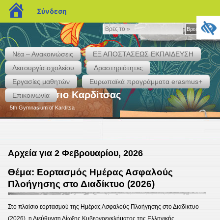
blogs.sch.gr
Σύνδεση
Βρες
Βρες το »
το
»
Νέα – Ανακοινώσεις
ΕΞ ΑΠΟΣΤΑΣΕΩΣ ΕΚΠΑΙΔΕΥΣΗ
Λειτουργία σχολείου
Δραστηριότητες
Εργασίες μαθητών
Eυρωπαϊκά προγράμματα erasmus+
5ο Γυμνάσιο Καρδίτσας
Επικοινωνία
5th Gymnasium of Karditsa
Αρχεία για 2 Φεβρουαρίου, 2026
Θέμα: Εορτασμός Ημέρας Ασφαλούς
Πλοήγησης στο Διαδίκτυο (2026)
Στο πλαίσιο εορτασμού της Ημέρας Ασφαλούς Πλοήγησης στο Διαδίκτυο
(2026), η Διεύθυνση Δίωξης Κυβερνοεγκλήματος της Ελληνικής