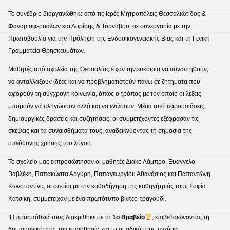
Το συνέδριο διοργανώθηκε από τις Ιερές Μητροπόλεις Θεσσαλιώτιδος &
Φαναριοφερσάλων και Λαρίσης & Τυρνάβου, σε συνεργασία με την
Πρωτοβουλία για την Πρόληψη της Ενδοοικογενειακής Βίας και τη Γενική
Γραμματεία Θρησκευμάτων.
Μαθητές από σχολεία της Θεσσαλίας είχαν την ευκαιρία να συναντηθούν,
να ανταλλάξουν ιδέες και να προβληματιστούν πάνω σε ζητήματα που
αφορούν τη σύγχρονη κοινωνία, όπως ο τρόπος με τον οποίο οι λέξεις
μπορούν να πληγώσουν αλλά και να ενώσουν. Μέσα από παρουσιάσεις,
δημιουργικές δράσεις και συζητήσεις, οι συμμετέχοντες εξέφρασαν τις
σκέψεις και τα συναισθήματά τους, αναδεικνύοντας τη σημασία της
υπεύθυνης χρήσης του λόγου.
Το σχολείο μας εκπροσώπησαν οι μαθητές Διάκο Λάμπρο, Ευάγγελο
Βαβλέκη, Παπακώστα Αργύρη, Παπαγεωργίου Αθανάσιος και Παπαντώνη
Κωνσταντίνο, οι οποίοι με την καθοδήγηση της καθηγήτριάς τους Σοφία
Κατσίκη, συμμετείχαν με ένα πρωτότυπο βίντεο-τραγούδι.
Η προσπάθειά τους διακρίθηκε με το
1ο Βραβείο
, επιβεβαιώνοντας τη
δημιουργικότητα, την ευαισθησία και το ομαδικό τους πνεύμα.