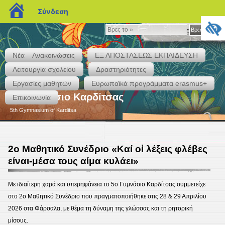
blogs.sch.gr
Σύνδεση
Βρες
Βρες το »
το
»
Νέα – Ανακοινώσεις
ΕΞ ΑΠΟΣΤΑΣΕΩΣ ΕΚΠΑΙΔΕΥΣΗ
Λειτουργία σχολείου
Δραστηριότητες
Εργασίες μαθητών
Eυρωπαϊκά προγράμματα erasmus+
5ο Γυμνάσιο Καρδίτσας
Επικοινωνία
5th Gymnasium of Karditsa
2ο Μαθητικό Συνέδριο «Καί οἱ λέξεις φλέβες
είναι-μέσα τους αίμα κυλάει»
Με ιδιαίτερη χαρά και υπερηφάνεια το 5ο Γυμνάσιο Καρδίτσας συμμετείχε
στο 2ο Μαθητικό Συνέδριο που πραγματοποιήθηκε στις 28 & 29 Απριλίου
2026 στα Φάρσαλα, με θέμα τη δύναμη της γλώσσας και τη ρητορική
μίσους.