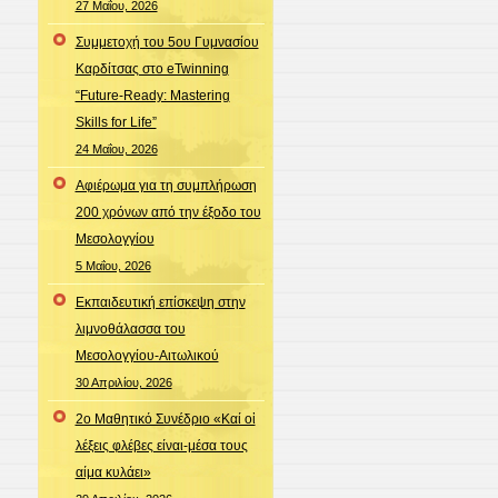
27 Μαΐου, 2026
Συμμετοχή του 5ου Γυμνασίου
Καρδίτσας στο eTwinning
“Future-Ready: Mastering
Skills for Life”
24 Μαΐου, 2026
Αφιέρωμα για τη συμπλήρωση
200 χρόνων από την έξοδο του
Μεσολογγίου
5 Μαΐου, 2026
Εκπαιδευτική επίσκεψη στην
λιμνοθάλασσα του
Μεσολογγίου-Αιτωλικού
30 Απριλίου, 2026
2ο Μαθητικό Συνέδριο «Καί οἱ
λέξεις φλέβες είναι-μέσα τους
αίμα κυλάει»