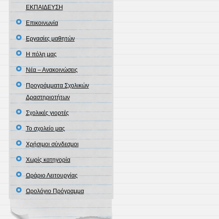
ΕΚΠΑΙΔΕΥΣΗ
Επικοινωνία
Εργασίες μαθητών
Η πόλη μας
Νέα – Ανακοινώσεις
Προγράμματα Σχολικών
Δραστηριοτήτων
Σχολικές γιορτές
Το σχολείο μας
Χρήσιμοι σύνδεσμοι
Χωρίς κατηγορία
Ωράριο Λειτουργίας
Ωρολόγιο Πρόγραμμα