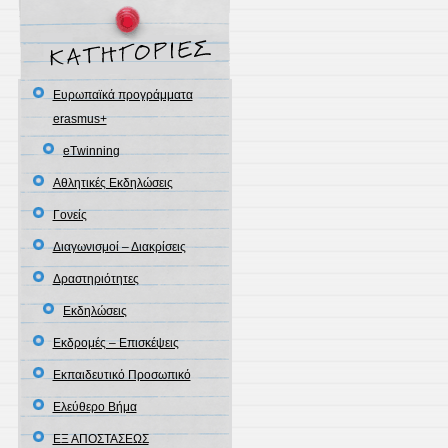
Eυρωπαϊκά προγράμματα
erasmus+
eΤwinning
Αθλητικές Εκδηλώσεις
Γονείς
Διαγωνισμοί – Διακρίσεις
Δραστηριότητες
Εκδηλώσεις
Εκδρομές – Επισκέψεις
Εκπαιδευτικό Προσωπικό
Ελεύθερο Βήμα
ΕΞ ΑΠΟΣΤΑΣΕΩΣ