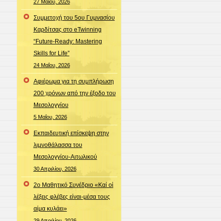
27 Μαΐου, 2026
Συμμετοχή του 5ου Γυμνασίου
Καρδίτσας στο eTwinning
“Future-Ready: Mastering
Skills for Life”
24 Μαΐου, 2026
Αφιέρωμα για τη συμπλήρωση
200 χρόνων από την έξοδο του
Μεσολογγίου
5 Μαΐου, 2026
Εκπαιδευτική επίσκεψη στην
λιμνοθάλασσα του
Μεσολογγίου-Αιτωλικού
30 Απριλίου, 2026
2ο Μαθητικό Συνέδριο «Καί οἱ
λέξεις φλέβες είναι-μέσα τους
αίμα κυλάει»
29 Απριλίου, 2026