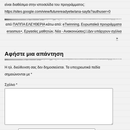
είναι διαθέσιμα στην ιστοσελίδα του προγράμματος:
https://sites.google.com/view/futurereadyetw/ana-sayfa?authuser=0
από
ΠΑΠΠΑ ΕΛΕΥΘΕΡΙΑ
κάτω από:
eΤwinning
,
Eυρωπαϊκά προγράμματα
erasmus+
,
Εργασίες μαθητών
,
Νέα - Ανακοινώσεις
| |
Δεν υπάρχουν σχόλια
»
Αφήστε μια απάντηση
Η ηλ. διεύθυνση σας δεν δημοσιεύεται.
Τα υποχρεωτικά πεδία
σημειώνονται με
*
Σχόλιο
*