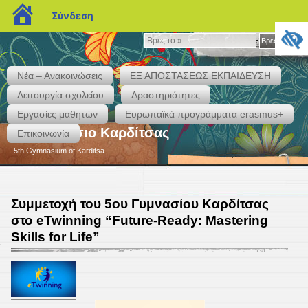
blogs.sch.gr
Σύνδεση
Βρες
Βρες το »
το
»
Νέα – Ανακοινώσεις
ΕΞ ΑΠΟΣΤΑΣΕΩΣ ΕΚΠΑΙΔΕΥΣΗ
Λειτουργία σχολείου
Δραστηριότητες
Εργασίες μαθητών
Eυρωπαϊκά προγράμματα erasmus+
5ο Γυμνάσιο Καρδίτσας
Επικοινωνία
5th Gymnasium of Karditsa
Συμμετοχή του 5ου Γυμνασίου Καρδίτσας
στο eTwinning “Future-Ready: Mastering
Skills for Life”
6