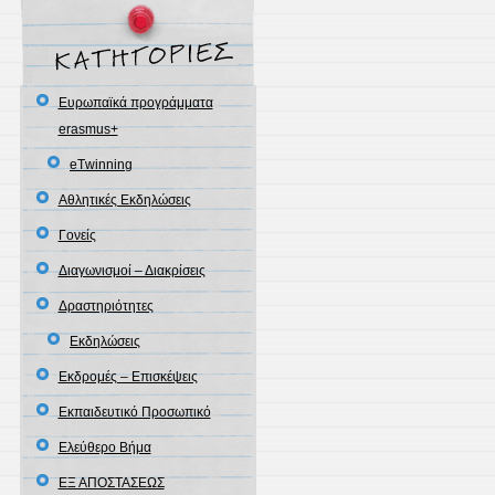
Eυρωπαϊκά προγράμματα
erasmus+
eΤwinning
Αθλητικές Εκδηλώσεις
Γονείς
Διαγωνισμοί – Διακρίσεις
Δραστηριότητες
Εκδηλώσεις
Εκδρομές – Επισκέψεις
Εκπαιδευτικό Προσωπικό
Ελεύθερο Βήμα
ΕΞ ΑΠΟΣΤΑΣΕΩΣ