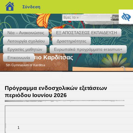
blogs.sch.gr
Σύνδεση
Βρες
Βρες το »
το
»
Νέα – Ανακοινώσεις
ΕΞ ΑΠΟΣΤΑΣΕΩΣ ΕΚΠΑΙΔΕΥΣΗ
Λειτουργία σχολείου
Δραστηριότητες
Εργασίες μαθητών
Eυρωπαϊκά προγράμματα erasmus+
5ο Γυμνάσιο Καρδίτσας
Επικοινωνία
5th Gymnasium of Karditsa
Πρόγραμμα ενδοσχολικών εξετάσεων
περιόδου Ιουνίου 2026
6