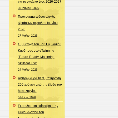
για το σχολικό έτος 2026-2027
30 Ιουνίου, 2026
Πρόγραμμα ενδοσχολικών
εξετάσεων περιόδου Ιουνίου
2026
27 Μαΐου, 2026
Συμμετοχή του 5ου Γυμνασίου
Καρδίτσας στο eTwinning
“Future-Ready: Mastering
Skills for Life”
24 Μαΐου, 2026
Αφιέρωμα για τη συμπλήρωση
200 χρόνων από την έξοδο του
Μεσολογγίου
5 Μαΐου, 2026
Εκπαιδευτική επίσκεψη στην
λιμνοθάλασσα του