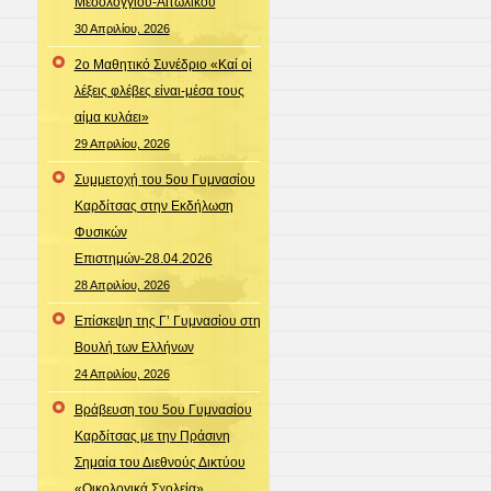
Μεσολογγίου-Αιτωλικού
30 Απριλίου, 2026
2ο Μαθητικό Συνέδριο «Καί οἱ
λέξεις φλέβες είναι-μέσα τους
αίμα κυλάει»
29 Απριλίου, 2026
Συμμετοχή του 5ου Γυμνασίου
Καρδίτσας στην Εκδήλωση
Φυσικών
Επιστημών-28.04.2026
28 Απριλίου, 2026
Επίσκεψη της Γ’ Γυμνασίου στη
Βουλή των Ελλήνων
24 Απριλίου, 2026
Βράβευση του 5ου Γυμνασίου
Καρδίτσας με την Πράσινη
Σημαία του Διεθνούς Δικτύου
«Οικολογικά Σχολεία»