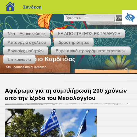
blogs.sch.gr
Σύνδεση
Βρες
Βρες το »
το
»
Νέα – Ανακοινώσεις
ΕΞ ΑΠΟΣΤΑΣΕΩΣ ΕΚΠΑΙΔΕΥΣΗ
Λειτουργία σχολείου
Δραστηριότητες
Εργασίες μαθητών
Eυρωπαϊκά προγράμματα erasmus+
5ο Γυμνάσιο Καρδίτσας
Επικοινωνία
5th Gymnasium of Karditsa
Αφιέρωμα για τη συμπλήρωση 200 χρόνων
από την έξοδο του Μεσολογγίου