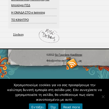
Ιστολόγια ΠΣΔ
Η ΟΜΑΔΑ ΣΤΟ e twinning
ΤΟ ΚΙΝΗΤΡΟ
Σύνδεση
©2012
5ο Γυμνάσιο Καρδίτσας
Φιλοξενείται από
Blogs.sch.gr
Χρησιμοποιούμε cookies για να σας προσφέρουμε την
καλύτερη δυνατή εμπειρία στη σελίδα μας. Εάν συνεχίσετε να
χρησιμοποιείτε τη σελίδα, θα υποθέσουμε πως είστε
ικανοποιημένοι με αυτό.
Εντάξει
Όχι
Read more