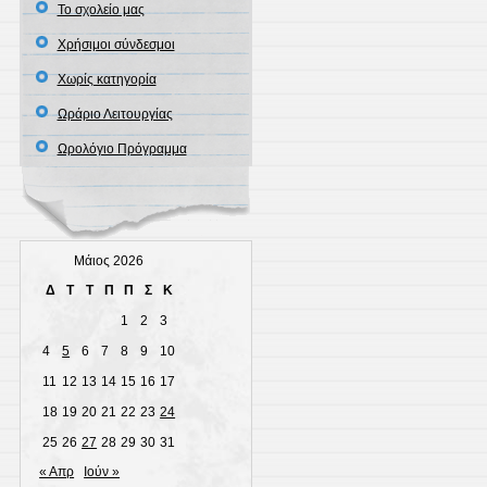
Το σχολείο μας
Χρήσιμοι σύνδεσμοι
Χωρίς κατηγορία
Ωράριο Λειτουργίας
Ωρολόγιο Πρόγραμμα
Μάιος 2026
Δ
Τ
Τ
Π
Π
Σ
Κ
1
2
3
4
5
6
7
8
9
10
11
12
13
14
15
16
17
18
19
20
21
22
23
24
25
26
27
28
29
30
31
« Απρ
Ιούν »