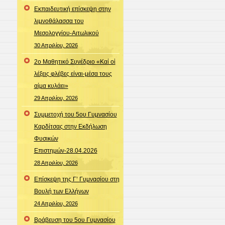
Εκπαιδευτική επίσκεψη στην
λιμνοθάλασσα του
Μεσολογγίου-Αιτωλικού
30 Απριλίου, 2026
2ο Μαθητικό Συνέδριο «Καί οἱ
λέξεις φλέβες είναι-μέσα τους
αίμα κυλάει»
29 Απριλίου, 2026
Συμμετοχή του 5ου Γυμνασίου
Καρδίτσας στην Εκδήλωση
Φυσικών
Επιστημών-28.04.2026
28 Απριλίου, 2026
Επίσκεψη της Γ’ Γυμνασίου στη
Βουλή των Ελλήνων
24 Απριλίου, 2026
Βράβευση του 5ου Γυμνασίου