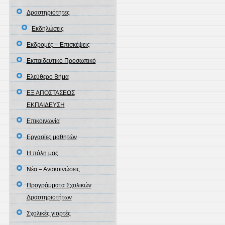
Δραστηριότητες
Εκδηλώσεις
Εκδρομές – Επισκέψεις
Εκπαιδευτικό Προσωπικό
Ελεύθερο Βήμα
ΕΞ ΑΠΟΣΤΑΣΕΩΣ
ΕΚΠΑΙΔΕΥΣΗ
Επικοινωνία
Εργασίες μαθητών
Η πόλη μας
Νέα – Ανακοινώσεις
Προγράμματα Σχολικών
Δραστηριοτήτων
Σχολικές γιορτές