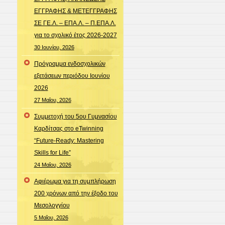
ΕΓΓΡΑΦΗΣ & ΜΕΤΕΓΓΡΑΦΗΣ
ΣΕ ΓΕ.Λ. – ΕΠΑ.Λ. – Π.ΕΠΑ.Λ.
για το σχολικό έτος 2026-2027
30 Ιουνίου, 2026
Πρόγραμμα ενδοσχολικών
εξετάσεων περιόδου Ιουνίου
2026
27 Μαΐου, 2026
Συμμετοχή του 5ου Γυμνασίου
Καρδίτσας στο eTwinning
“Future-Ready: Mastering
Skills for Life”
24 Μαΐου, 2026
Αφιέρωμα για τη συμπλήρωση
200 χρόνων από την έξοδο του
Μεσολογγίου
5 Μαΐου, 2026