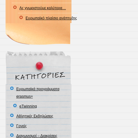
Ας γνωριστούμε καλύτερα…
Ευρωπαϊκό πλαίσιο ανάπτυξης
Eυρωπαϊκά προγράμματα
erasmus+
eΤwinning
Αθλητικές Εκδηλώσεις
Γονείς
Διαγωνισμοί – Διακρίσεις