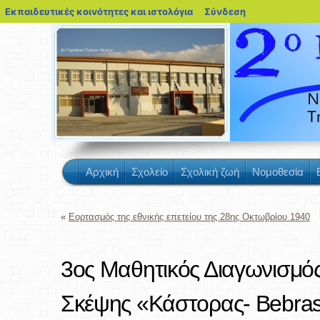
blogs.sch.gr
Εκπαιδευτικές κοινότητες και ιστολόγια
Σύνδεση
2ο Γυμνάσιο Γλυκών Νερών
Αρχική
Σχολείο
Σχολική ζωή
Νομοθεσία
«
Εορτασμός της εθνικής επετείου της 28ης Οκτωβρίου 1940
3ος Μαθητικός Διαγωνισμός
Σκέψης «Κάστορας- Bebr