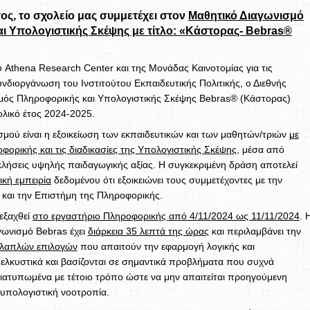
τος, το σχολείο μας συμμετέχει στον
Μαθητικό Διαγωνισμό
ι Υπολογιστικής Σκέψης με τίτλο: «Κάστορας- Bebras®
Athena Research Center και της Μονάδας Καινοτομίας για τις
συνδιοργάνωση του Ινστιτούτου Εκπαιδευτικής Πολιτικής, ο Διεθνής
μός Πληροφορικής και Υπολογιστικής Σκέψης Bebras® (Κάστορας)
χολικό έτος 2024-2025.
μού είναι η εξοικείωση των εκπαιδευτικών και των μαθητών/τριών
με
οφορικής και τις διαδικασίες της Υπολογιστικής Σκέψης
, μέσα από
λήσεις υψηλής παιδαγωγικής αξίας. Η συγκεκριμένη δράση αποτελεί
κή εμπειρία
δεδομένου ότι εξοικειώνει τους συμμετέχοντες με την
 και την Επιστήμη της Πληροφορικής.
εξαχθεί
στο εργαστήριο Πληροφορικής από 4/11/2024 ως 11/11/2024
. 
γωνισμό Bebras έχει
διάρκεια 35 λεπτά της ώρας
και περιλαμβάνει την
λαπλών επιλογών
που απαιτούν την εφαρμογή λογικής και
ι ελκυστικά και βασίζονται σε σημαντικά προβλήματα που συχνά
διατυπωμένα με τέτοιο τρόπο ώστε να μην απαιτείται προηγούμενη
 υπολογιστική νοοτροπία.