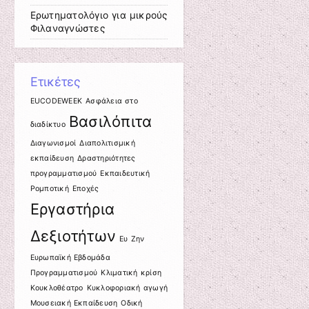
Ερωτηματολόγιο για μικρούς
Φιλαναγνώστες
Ετικέτες
EUCODEWEEK
Ασφάλεια στο
Βασιλόπιτα
διαδίκτυο
Διαγωνισμοί
Διαπολιτισμική
εκπαίδευση
Δραστηριότητες
προγραμματισμού
Εκπαιδευτική
Ρομποτική
Εποχές
Εργαστήρια
Δεξιοτήτων
Ευ Ζην
Ευρωπαϊκή Εβδομάδα
Προγραμματισμού
Κλιματική κρίση
Κουκλοθέατρο
Κυκλοφοριακή αγωγή
Μουσειακή Εκπαίδευση
Οδική