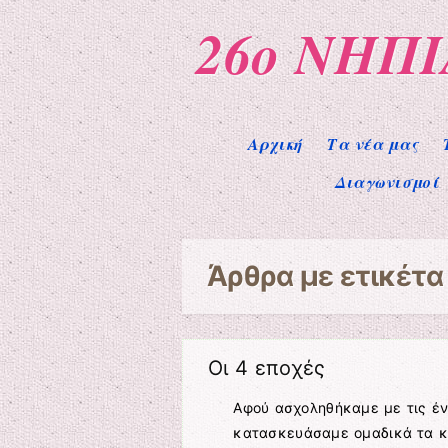
26ο ΝΗΠ
Μενού
Μετάβαση στο περιεχόμενο
Αρχική
Τα νέα μας
Διαγωνισμοί
Άρθρα με ετικέτ
Οι 4 εποχές
Αφού ασχοληθήκαμε με τις έν
κατασκευάσαμε ομαδικά τα κ