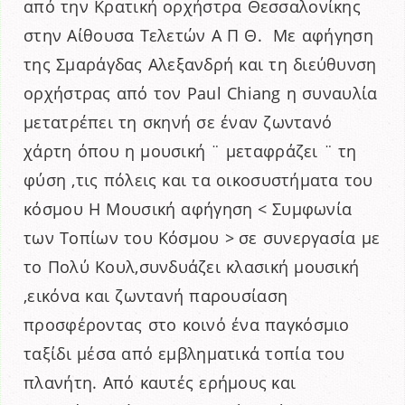
από την Κρατική ορχήστρα Θεσσαλονίκης
στην Αίθουσα Τελετών Α Π Θ. Με
αφήγηση
της Σμαράγδα
ς
Αλεξανδρή και τη διεύθυνση
ορχήστρας από τον
Paul Chiang
η συναυλία
μετατρέπει τη σκηνή σε έναν ζωντανό
χάρτη όπου η μουσική ¨ μεταφράζει ¨ τη
φύση ,τις πόλεις και τα οικοσυστήματα του
κόσμου
Η Μουσική αφήγηση
< Συμφωνία
των Τοπίων του Κόσμου >
σε συνεργασία με
το Πολύ Κουλ,συνδυάζει κλασική μουσική
,εικόνα και ζωντανή παρουσίαση
προσφέροντας στο κοινό ένα παγκόσμιο
ταξίδι μέσα από εμβληματικά τοπία
του
πλανήτη. Απ
ό καυτές ερήμους
και