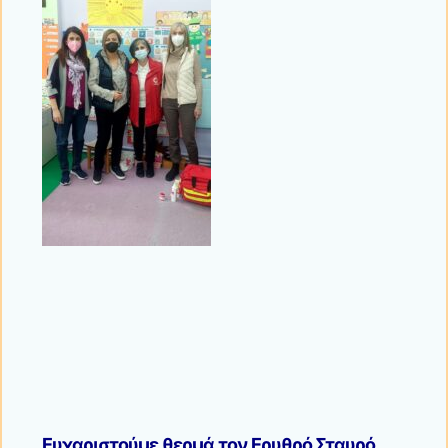
Ευχαριστούμε θερμά τον Ερυθρό Σταυρό