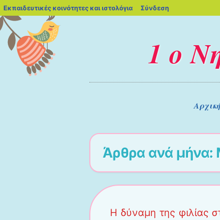
blogs.sch.gr
Εκπαιδευτικές κοινότητες και ιστολόγια
Σύνδεση
1 ο 
Μενού
Μετάβαση στο περιεχόμενο
Αρχικ
Άρθρα ανά μήνα:
Η δύναμη της φιλίας σ