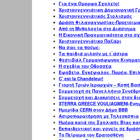
Για ένα Όμορφο Σχολείο!
Χριστουγεννιάτικη Δημιουργική 
Χριστουγεννιάτικός Στολισμός
Δράση Φιλαναγνωσίας-Προετοιμα
Από τη Μυθολογία στο Διάστημα
Η Εικονική Πραγματικότητα στο σ
Χριστουγεννιάτικο Παζάρι
Να σας τα πούμε;
Τα παιδιά μιλούν με τ΄άστρα
Φεστιβάλ Γερμανόφωνου Κινημα
Η σχεδία του Οδυσσέα
Εφηβεία, Εγκέφαλος, Παρέα, Επι
C’ est la Chandeleur!
Γιορτή Τριών Ιεραρχών – Κοπή Βα
Συμμετοχή σε Πανελλήνιο Συνέδρ
Συμμετοχή και Διακρίσεις στον δ
XTERRA GREECE VOULIAGMENI-Ενη
Ημερίδα CERN στον Δήμο ΒΒΒ
Αστροπαρατήρηση με Τηλεσκόπια
Ημέρα κατά της Σχολικής Βίας κα
Εκπαιδευτικοί και γονείς σε δράσ
Το Πείραμα του Ερατοσθένη