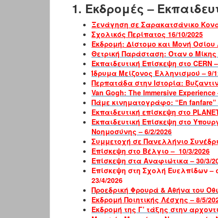
1. Εκδρομές – Εκπαιδευ
Ξενάγηση σε Σαρακατσάνικο Κονάκ
Σχολικός Περίπατος 16/10/2025
Εκδρομή: Δίστομο και Μονή Οσίου Λ
Θετρική Παράσταση: Όταν ο Μίκης 
Εκπαιδευτική Επίσκεψη στο CERN – 
Ίδρυμα Μείζονος Ελληνισμού – 9/1
Περπατάδα στην Ιστορία: Βυζαντιν
Van Gogh: The Immersive Experience 
Πάμε κινηματογράφο: “En fanfare” –
Εκπαιδευτική επίσκεψη στο PLANET 
Εκπαιδευτική Επίσκεψη στο Υπουρ
Νοημοσύνης – 6/2/2026
Συμμετοχή σε Πανελλήνιο Συνέδριο
Επίσκεψη στο Βέλγιο – 10/3/2026
Επίσκεψη στα Αναφιώτικα – 30/3/2
Επίσκεψη στη Σχολή Ευελπίδων – 
23/4/2026
Προεδρική Φρουρά & Αθήνα του Όθω
Εκδρομή Ποιητικής Λέσχης – 8/5/20
Εκδρομή της Γ’ τάξης στην αρχοντι