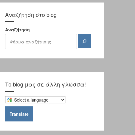
Αναζήτηση στο blog
Αναζήτηση
Αναζήτηση
Το blog μας σε άλλη γλώσσα!
Select
a
language
Translate
to
translate
this