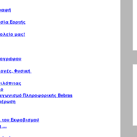
Γραφή
σία Εορτής
χολείο μας!
τογράφου
λογές, Φυσική
σιλόπιτας
ιο
ιαγωνισμό Πληροφορικής Bebras
μέρωση
ι του Εκφοβισμού
η …