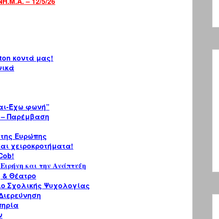
.Μ.Α. – 12/5/26
ton κοντά μας!
νικά
αι-Έχω φωνή”
 – Παρέμβαση
 της Ευρώπης
αι χειροκροτήματα!
Cob!
 Ειρήνη και την Ανάπτυξη
ή & Θέατρο
ιο Σχολικής Ψυχολογίας
 Διερεύνηση
πηρία
ν