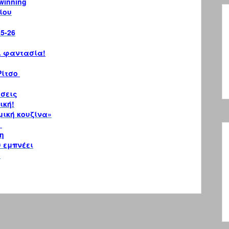
winning
ίου
5-26
ι φαντασία!
Ρίτσο
άσεις
ική!
μική κουζίνα»
t
η
 εμπνέει
υ