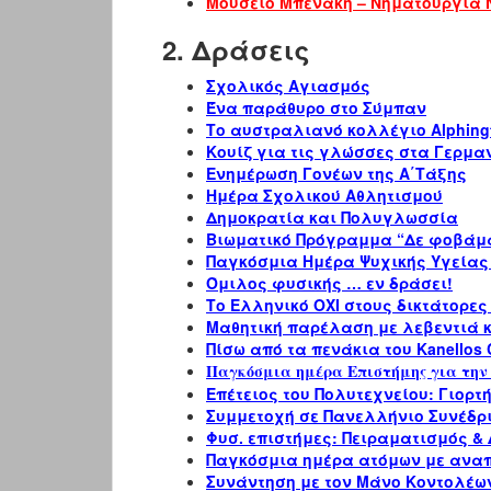
Μουσείο Μπενάκη – Νηματουργία ΝΗ
2. Δράσεις
Σχολικός Αγιασμός
Ένα παράθυρο στο Σύμπαν
Το αυστραλιανό κολλέγιο Alphing
Κουίζ για τις γλώσσες στα Γερμα
Ενημέρωση Γονέων της Α΄Τάξης
Ημέρα Σχολικού Αθλητισμού
Δημοκρατία και Πολυγλωσσία
Βιωματικό Πρόγραμμα “Δε φοβάμ
Παγκόσμια Ημέρα Ψυχικής Υγείας
Όμιλος φυσικής … εν δράσει!
Το Ελληνικό ΟΧΙ στους δικτάτορες
Μαθητική παρέλαση με λεβεντιά κ
Πίσω από τα πενάκια του Kanellos 
Παγκόσμια ημέρα Επιστήμης για την
Επέτειος του Πολυτεχνείου: Γιορτ
Συμμετοχή σε Πανελλήνιο Συνέδρ
Φυσ. επιστήμες: Πειραματισμός &
Παγκόσμια ημέρα ατόμων με ανα
Συνάντηση με τον Μάνο Κοντολέω