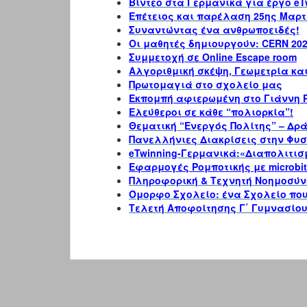
Βίντεο στα Γερμανικά για έργο eT
Επέτειος και παρέλαση 25ης Μαρτ
Συναντώντας ένα ανθρωποειδές!
Οι μαθητές δημιουργούν: CERN 202
Συμμετοχή σε Online Escape room
Αλγοριθμική σκέψη, Γεωμετρία κα
Πρωτομαγιά στο σχολείο μας
Εκπομπή αφιερωμένη στο Γιάννη 
Ελεύθεροι σε κάθε “πολιορκία”!
Θεματική “Ενεργός Πολίτης” – Δρ
Πανελλήνιες Διακρίσεις στην Φυσ
eTwinning-Γερμανικά:«Διαπολιτισ
Εφαρμογές Ρομποτικής με microbi
Πληροφορική & Τεχνητή Νοημοσύν
Όμορφο Σχολείο: ένα Σχολείο που
Τελετή Αποφοίτησης Γ΄ Γυμνασίο