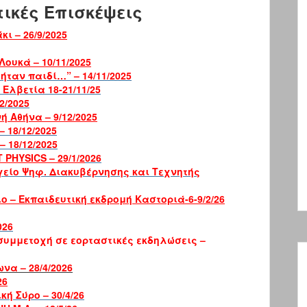
τικές Επισκέψεις
ι – 26/9/2025
ουκά – 10/11/2025
ήταν παιδί…” – 14/11/2025
Ελβετία 18-21/11/25
2/2025
ή Αθήνα – 9/12/2025
– 18/12/2025
 18/12/2025
PHYSICS – 29/1/2
026
γείο Ψηφ. Διακυβέρνησης και Τεχνητής
 – Εκπαιδευτική εκδρομή Καστοριά-6-9/2/26
026
συμμετοχή σε εορταστικές εκδηλώσεις –
να – 28/4/2026
26
κή Σύρο – 30/4/26