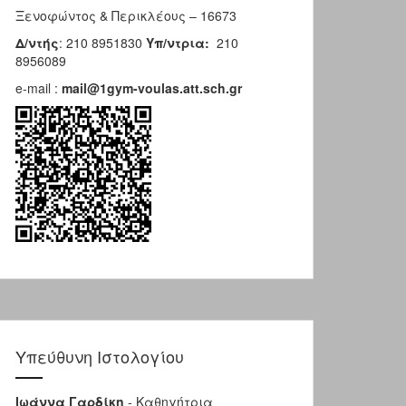
Ξενοφώντος & Περικλέους – 16673
Δ/ντής
: 210 8951830
Υπ/ντρια:
210
8956089
e-mail :
mail@1gym-voulas.att.sch.gr
Υπεύθυνη Ιστολογίου
Ιωάννα Γαρδίκη
- Καθηγήτρια