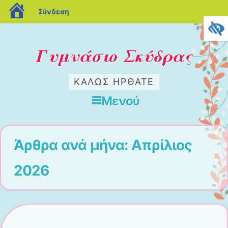
blogs.sch.gr
Σύνδεση
Γυμνάσιο Σκύδρας
ΚΑΛΏΣ ΉΡΘΑΤΕ
Μενού
Μετάβαση στο περιεχόμενο
Άρθρα ανά μήνα:
Απρίλιος
2026