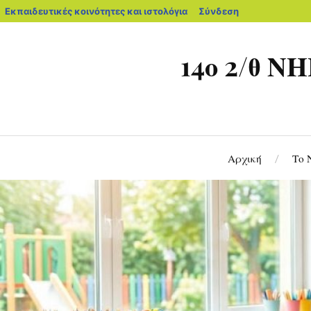
Εκπαιδευτικές κοινότητες και ιστολόγια
Σύνδεση
14ο 2/θ
Αρχική
Το 