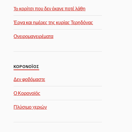
To κορίτσι που δεν έκανε ποτέ λάθη
Έργα και ημέρες της κυρίας Τερηδόνας
Ονειρομαγειρέματα
ΚΟΡΟΝΟΪΟΣ
Δεν φοβόμαστε
Ο Κορονοϊός
Πλύσιμο χεριών