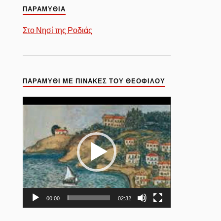
ΠΑΡΑΜΥΘΙΑ
Στο Νησί της Ροδιάς
ΠΑΡΑΜΎΘΙ ΜΕ ΠΊΝΑΚΕΣ ΤΟΥ ΘΕΌΦΙΛΟΥ
Πρόγραμμα
Αναπαραγωγής
Βίντεο
00:00
02:32