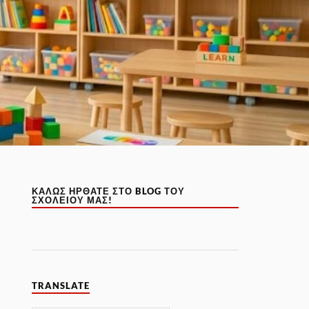
ΚΑΛΏΣ ΉΡΘΑΤΕ ΣΤΟ BLOG ΤΟΥ
ΣΧΟΛΕΊΟΥ ΜΑΣ!
TRANSLATE