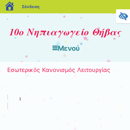
blogs.sch.gr
Σύνδεση
10o Νηπιαγωγείο Θήβας
Μενού
Μετάβαση στο περιεχόμενο
Εσωτερικός Κανονισμός Λειτουργίας