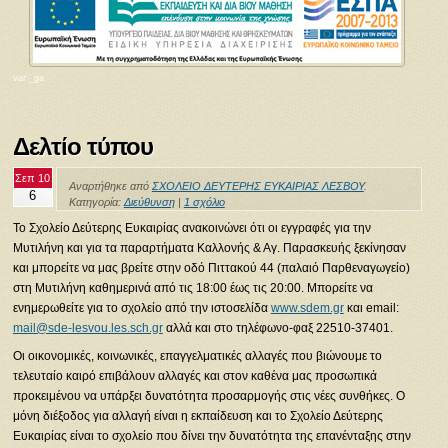
var _ga
Δελτίο τύπου
Σεπ 10
Αναρτήθηκε από
ΣΧΟΛΕΙΟ ΔΕΥΤΕΡΗΣ ΕΥΚΑΙΡΙΑΣ ΛΕΣΒΟΥ
.
6
Κατηγορία:
Διεύθυνση
|
1 σχόλιο
Το Σχολείο Δεύτερης Ευκαιρίας ανακοινώνει ότι οι εγγραφές για την
Μυτιλήνη και για τα παραρτήματα Καλλονής & Αγ. Παρασκευής ξεκίνησαν
και μπορείτε να μας βρείτε στην οδό Πιττακού 44 (παλαιό Παρθεναγωγείο)
στη Μυτιλήνη καθημερινά από τις 18:00 έως τις 20:00. Μπορείτε να
ενημερωθείτε για το σχολείο από την ιστοσελίδα
www.sdem.gr
και email:
mail@sde-lesvou.les.sch.gr
αλλά και στο τηλέφωνο-φαξ 22510-37401.
Οι οικονομικές, κοινωνικές, επαγγελματικές αλλαγές που βιώνουμε το
τελευταίο καιρό επιβάλουν αλλαγές και στον καθένα μας προσωπικά
προκειμένου να υπάρξει δυνατότητα προσαρμογής στις νέες συνθήκες. Ο
μόνη διέξοδος για αλλαγή είναι η εκπαίδευση και το Σχολείο Δεύτερης
Ευκαιρίας είναι το σχολείο που δίνει την δυνατότητα της επανένταξης στην