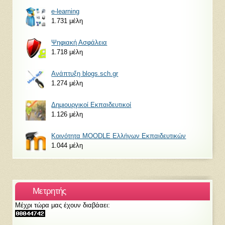
e-learning
1.731 μέλη
Ψηφιακή Ασφάλεια
1.718 μέλη
Ανάπτυξη blogs.sch.gr
1.274 μέλη
Δημιουργικοί Εκπαιδευτικοί
1.126 μέλη
Κοινότητα MOODLE Ελλήνων Εκπαιδευτικών
1.044 μέλη
Μετρητής
Μέχρι τώρα μας έχουν διαβάαει: