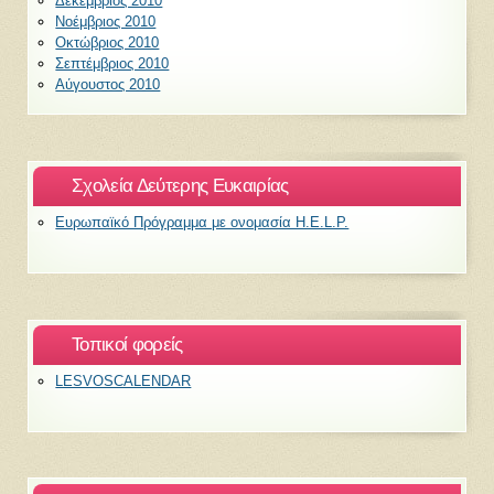
Δεκέμβριος 2010
Νοέμβριος 2010
Οκτώβριος 2010
Σεπτέμβριος 2010
Αύγουστος 2010
Σχολεία Δεύτερης Ευκαιρίας
Ευρωπαϊκό Πρόγραμμα με ονομασία H.E.L.P.
Τοπικοί φορείς
LESVOSCALENDAR