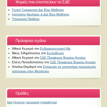
Φορείς που εποπτεύουν τα ΣΔΕ
Γενική Γραμματεία Δια Βίου Μάθησης
Ινστιτούτο Νεολαίας & Διά Βίου Μάθησης
Υπουργείο Παιδείας
Πρόσφατα σχόλια
Αθηνά Κεχαγιά
στο
Ενδοοικογενειακή βία
Νίκος Σιδηρόπουλος
στο
Εκπαίδευση
Αθηνά Κεχαγιά
στο
ΣΔΕ Περιφέρεια Βορείου Αιγαίου
Ελένη Παπαδοπούλου
στο
ΣΔΕ Περιφέρεια Βορείου Αιγαίου
Xristina Doydoyni
στο
Επίσκεψη σε εργαστήριο παρασκευής
τσίπουρου στον Μεσότοπο
Ομάδες
Νέα
|
Ενεργός
|
Δημοφιλή
|
Αλφαβητικά