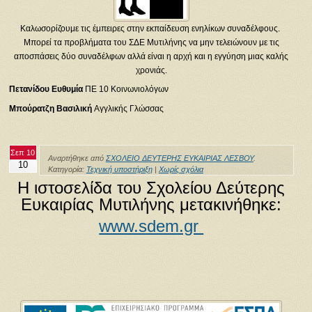
Καλωσορίζουμε τις έμπειρες στην εκπαίδευση ενηλίκων συναδέλφους.
Μπορεί τα προβλήματα του ΣΔΕ Μυτιλήνης να μην τελειώνουν με τις
αποσπάσεις δύο συναδέλφων αλλά είναι η αρχή και η εγγύηση μιας καλής
χρονιάς.
Πετανίδου Ευθυμία
ΠΕ 10 Κοινωνιολόγων
Μπούρατζη Βασιλική
Αγγλικής Γλώσσας
Σεπ 10
Αναρτήθηκε από
ΣΧΟΛΕΙΟ ΔΕΥΤΕΡΗΣ ΕΥΚΑΙΡΙΑΣ ΛΕΣΒΟΥ
.
10
Κατηγορία:
Τεχνική υποστήριξη
|
Χωρίς σχόλια
Η ιστοσελίδα του Σχολείου Δεύτερης
Ευκαιρίας Μυτιλήνης μετακινήθηκε:
www.sdem.gr