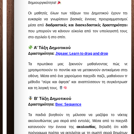
δημιουργικότητα!
Οι μαθητές όλων των τάξεων του Δημοτικού έχουν την
ευκαιρία να γνωρίσουν βασικές έννοιες προγραμματισμού
μέσα από
διαδραστικές και διασκεδαστικές δραστηριότητες
που μπορούν να κάνουν εύκολα από τον υπολογιστή τους,
στο σχολείο ή στο σπίτι.
Α’ Τάξη Δημοτικού
Δραστηριότητα:
Jigsaw: Learn to drag and drop
Τα πρωτάκια μας ξεκινούν μαθαίνοντας πώς να
χρησιμοποιούν το ποντίκι και να μετακινούν αντικείμενα στην
οθόνη. Μέσα από ένα χαρούμενο παιχνίδι παζλ, μαθαίνουν τη
μέθοδο “σύρε και άφησε” και αναπτύσσουν τη συγκέντρωση
και τη λογική τους.
Β’ Τάξη Δημοτικού
Δραστηριότητα:
Bee: Sequence
Τα παιδιά βοηθούν τη μέλισσα να μαζέψει το νέκταρ
ακολουθώντας μια σειρά από εντολές. Μέσα από το παιχνίδι
κατανοούν την έννοια της
ακολουθίας
, δηλαδή ότι κάθε
πρόγραμμα πρέπει να εκτελείται με τη σωστή σειρά βημάτων.