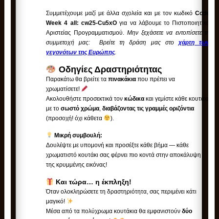
Συμμετέχουμε μαζί με άλλα σχολεία και με τον κωδικό
Code
Week 4 all:
cw25-Cu5xO
για να λάβουμε το Πιστοποιητικό
Αριστείας Προγραμματισμού.
Μην ξεχάσετε να εντοπίσετε τη
συμμετοχή μας: Βρείτε τη δράση μας στο
χάρτη των
γεγονότων της Ευρώπης
.
Οδηγίες Δραστηριότητας
Παρακάτω θα βρείτε τα
πινακάκια
που πρέπει να
χρωματίσετε!
Ακολουθήστε προσεκτικά τον
κώδικα
και γεμίστε κάθε κουτάκι
με το
σωστό χρώμα
,
διαβάζοντας τις γραμμές οριζόντια
(προσοχή! όχι κάθετα
).
Μικρή συμβουλή:
Δουλέψτε με υπομονή και προσέξτε κάθε βήμα — κάθε
χρωματιστό κουτάκι σας φέρνει πιο κοντά στην αποκάλυψη
της κρυμμένης εικόνας!
Και τώρα… η έκπληξη!
Όταν ολοκληρώσετε τη δραστηριότητα, σας περιμένει κάτι
μαγικό!
Μέσα από τα πολύχρωμα κουτάκια θα εμφανιστούν
δύο