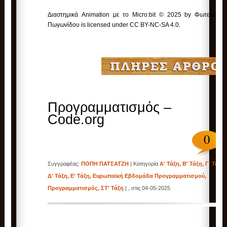
Διαστημικά Animation με το Micro:bit © 2025 by Φωτεινή
Πωγωνίδου is licensed under CC BY-NC-SA 4.0.
Προγραμματισμός –
Code.org
0
Συγγραφέας:
ΠΟΠΗ ΠΑΤΣΑΤΖΗ
| Κατηγορία
Α' Τάξη
,
Β' Τάξη
,
Γ' Τάξη
,
Δ' Τάξη
,
Ε' Τάξη
,
Ευρωπαϊκή Εβδομάδα Προγραμματισμού
,
Προγραμματισμός
,
ΣΤ' Τάξη
| , στις 04-05-2025