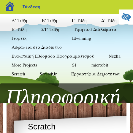
blogs.sch.gr
Σύνδεση
Α’ Τάξη
Β’ Τάξη
Γ’ Τάξη
Δ’ Τάξη
Ε’ Τάξη
ΣΤ’ Τάξη
Τιμητικά Διπλώματα
Γιορτές
Etwinning
Ασφάλεια στο Διαδίκτυο
Ευρωπαϊκή Εβδομάδα Προγραμματισμού
Nezha
More Projects
S1
micro:bit
Scratch
ScratchJr
Εργαστήρια Δεξιοτήτων
Πληροφορική
& Δημοτικό
Scratch