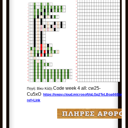
Code week 4 all:
cw25-
Πηγή: Βίκυ Κάζη
Cu5xO
https://sway.cloud.microsoft/qLGp2TeLBoa66Bjw?
ref=Link