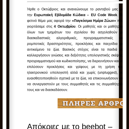
Ήρθε ο Οκτώβριος και ανανεώνουμε το ραντεβού μας με
την
Ευρωπαϊκή Εβδομάδα Κώδικα – EU Code Week
. Το
φετινό θέμα μας αφορά την
«Παγκόσμια Ημέρα Ζώων»
που
γιορτάσαμε στις
4 Οκτωβρίου
. Οι μαθητές και οι μαθήτριες
όλων των τμημάτων του σχολείου θα ασχοληθούν με
διασκεδαστικές αλγοριθμικές, προγραμματιστικές και
ρομποτικές δραστηριότητες, προκλήσεις και παιχνίδια με
αντικείμενο τα ζώα. Βασικός στόχος είναι τα παιδιά να
καλλιεργήσουν γνώσεις και δεξιότητες υπολογιστικής σκέψης,
προγραμματισμού και κωδικοποίησης, να διερευνήσουν και να
επιλύσουν προκλήσεις και γρίφους με τη χρήση του
ηλεκτρονικού υπολογιστή αλλά και χωρίς (unplugged), να
ευαισθητοποιηθούν σχετικά με τα ζώα, να επικοινωνήσουν και
να συνεργαστούν με τους συμμαθητές και τις συμμαθήτριές
τους και να διασκεδάσουν.
Απόκριες με το beebot –