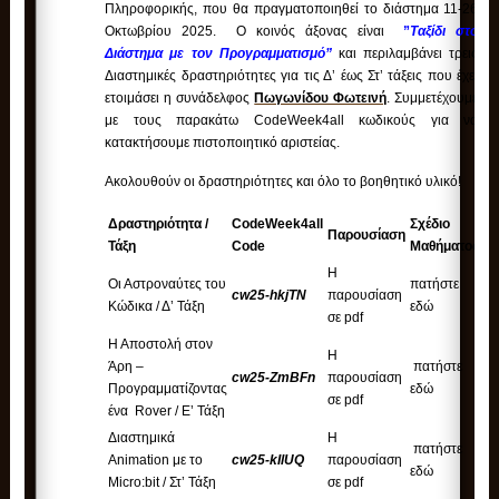
Πληροφορικής, που θα πραγματοποιηθεί το διάστημα 11-26
Οκτωβρίου 2025. Ο κοινός άξονας είναι
”
Ταξίδι στο
Διάστημα με τον Προγραμματισμό”
και περιλαμβάνει τρεις
Διαστημικές δραστηριότητες για τις Δ’ έως Στ’ τάξεις που έχει
ετοιμάσει η συνάδελφος
Πωγωνίδου Φωτεινή
.
Συμμετέχουμε
με τους παρακάτω CodeWeek4all κωδικούς για να
κατακτήσουμε πιστοποιητικό αριστείας.
Ακολουθούν οι δραστηριότητες και όλο το βοηθητικό υλικό!
Δραστηριότητα /
CodeWeek4all
Σχέδιο
Ση
Παρουσίαση
Τάξη
Code
Μαθήματος
Μ
Η
Οι Αστροναύτες του
πατήστε
πα
cw25-hkjTN
παρουσίαση
Κώδικα
/ Δ’ Τάξη
εδώ
ε
σε pdf
Η Αποστολή στον
Η
Άρη –
πατήστε
πα
cw25-ZmBFn
παρουσίαση
Προγραμματίζοντας
εδώ
ε
σε pdf
ένα Rover
/ Ε’ Τάξη
Διαστημικά
Η
πατήστε
πα
Animation με το
cw25-kIlUQ
παρουσίαση
εδώ
ε
Micro:bit / Στ’ Τάξη
σε pdf