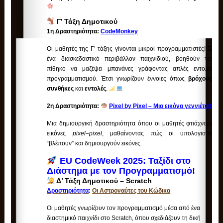
Γ’ Τάξη Δημοτικού
1η Δραστηριότητα:
CodeMonkey
Οι μαθητές της Γ’ τάξης γίνονται μικροί προγραμματιστές! Σε
ένα διασκεδαστικό περιβάλλον παιχνιδιού, βοηθούν τον
πίθηκο να μαζέψει μπανάνες γράφοντας απλές εντολές
προγραμματισμού. Έτσι γνωρίζουν έννοιες όπως
βρόχους
,
συνθήκες
και
εντολές
.
2η Δραστηριότητα:
Pixel by Pixel – Μια εικόνα γεννιέται!
Μια δημιουργική δραστηριότητα όπου οι μαθητές φτιάχνουν
εικόνες
pixel–pixel
, μαθαίνοντας πώς οι υπολογιστές
“βλέπουν” και δημιουργούν εικόνες.
EU CodeWeek 2025: Ταξίδι στο
Διάστημα με τον Προγραμματισμό!
Δ’ Τάξη Δημοτικού – Scratch
Δραστηριότητα
:
Οι Αστροναύτες του Κώδικα
Οι μαθητές γνωρίζουν τον προγραμματισμό μέσα από ένα
διαστημικό παιχνίδι στο Scratch, όπου σχεδιάζουν τη δική