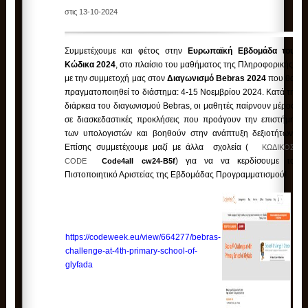
στις 13-10-2024
Συμμετέχουμε και φέτος στην
Ευρωπαϊκή Εβδομάδα του
Κώδικα 2024
, στο πλαίσιο του μαθήματος της Πληροφορικής,
με την συμμετοχή μας στον
Διαγωνισμό Bebras 2024
που θα
πραγματοποιηθεί το διάστημα: 4-15 Νοεμβρίου 2024. Κατά τη
διάρκεια του διαγωνισμού Bebras, οι μαθητές παίρνουν μέρος
σε διασκεδαστικές προκλήσεις που προάγουν την επιστήμη
των υπολογιστών και βοηθούν στην ανάπτυξη δεξιοτήτων.
Επίσης συμμετέχουμε μαζί με άλλα σχολεία (
ΚΩΔΙΚΟΣ
) για να να κερδίσουμε το
CODE
Code4all cw24-B5f
Πιστοποιητικό Αριστείας της Εβδομάδας Προγραμματισμού!
https://codeweek.eu/view/664277/bebras-
challenge-at-4th-primary-school-of-
glyfada