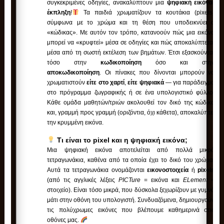
συγκεκριμένες οδηγίες, ανακαλύπτουν μια
ψηφιακή εικόνα-
έκπληξη
!
Τα παιδιά χρωματίζουν τα κουτάκια (pixels)
σύμφωνα με το χρώμα και τη θέση που υποδεικνύει ο
«κώδικας». Με αυτόν τον τρόπο, κατανοούν πώς μια εικόνα
μπορεί να «κρυφτεί» μέσα σε οδηγίες και πώς αποκαλύπτεται
μέσα από τη σωστή εκτέλεση των βημάτων. Έτσι εξασκούνται
τόσο στην
κωδικοποίηση
όσο και στην
αποκωδικοποίηση
. Οι πίνακες που δίνονται μπορούν να
χρωματιστούν
είτε στο χαρτί
,
είτε ψηφιακά
— για παράδειγμα
στο πρόγραμμα ζωγραφικής ή σε ένα υπολογιστικό φύλλο.
Κάθε ομάδα μαθητών/τριών ακολουθεί τον δικό της κώδικα
και, γραμμή προς γραμμή (οριζόντια, όχι κάθετα), αποκαλύπτει
την κρυμμένη εικόνα.
Τι είναι το pixel και η ψηφιακή εικόνα;
Μια ψηφιακή εικόνα αποτελείται από πολλά μικρά
τετραγωνάκια, καθένα από τα οποία έχει το δικό του χρώμα.
Αυτά τα τετραγωνάκια ονομάζονται
εικονοστοιχεία
ή
pixels
(από τις αγγλικές λέξεις
PICTure
= εικόνα και
ELement
=
στοιχείο). Είναι τόσο μικρά, που δύσκολα ξεχωρίζουν με γυμνό
μάτι στην οθόνη του υπολογιστή. Συνδυαζόμενα, δημιουργούν
τις πολύχρωμες εικόνες που βλέπουμε καθημερινά στις
οθόνες μας.