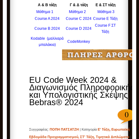
Α & Β τάξη
Γ & Δ τάξη
Ε & ΣΤ τάξη
Μάθημα 1
Μάθημα 2
Μάθημα 3
Course A 2024
Course C 2024
Course E Τάξη
Course F ΣΤ
Course B 2024
Course D 2024
Τάξη
Kodable
(μαλλιαρά
CodeMonkey
μπαλάκια)
EU Code Week 2024 &
Διαγωνισμός Πληροφορικής
και Υπολογιστικής Σκέψης
Bebras® 2024
0
Συγγραφέας:
ΠΟΠΗ ΠΑΤΣΑΤΖΗ
| Κατηγορία
Ε' Τάξη
,
Ευρωπαϊκή
Εβδομάδα Προγραμματισμού
,
ΣΤ' Τάξη
,
Τιμητικά Διπλώματα
| ,