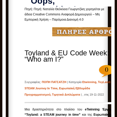
Πηγή: Πηγή: Ναταλία Θεόκλεια Γεωργιτζίκη χορηγείται με
άδεια Creative Commons Αναφορά Δημιουργού – Μη
Εμπορική Χρήση – Παρόμοια Διανομή 4.0
Toyland & EU Code Week:
“Who am I?”
0
Συγγραφέας:
ΠΟΠΗ ΠΑΤΣΑΤΖΗ
| Κατηγορία
Etwinning
,
ToyLand: A
STEAM Journey In Time
,
Ευρωπαϊκή Εβδομάδα
Προγραμματισμού
,
Τιμητικά Διπλώματα
| , στις 19-11-2022
Μια δραστηριότητα στο πλαίσιο του
eTwinning Έργου
“Toyland: a STEAM journey in time”
και της
Ευρωπαϊκής