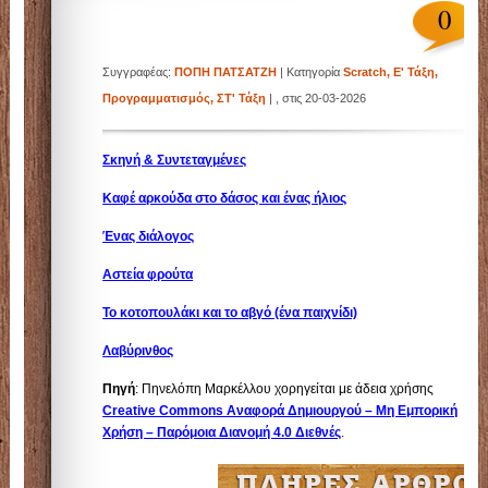
Σχολείο
0
Συγγραφέας:
ΠΟΠΗ ΠΑΤΣΑΤΖΗ
| Κατηγορία
Scratch
,
Ε' Τάξη
,
4ο Δημοτικό Σχολείο Γλυφάδας
Προγραμματισμός
,
ΣΤ' Τάξη
| , στις 20-03-2026
Σκηνή & Συντεταγμένες
Καφέ αρκούδα στο δάσος και ένας ήλιος
Ένας διάλογος
Αστεία φρούτα
Το κοτοπουλάκι και το αβγό (ένα παιχνίδι)
Λαβύρινθος
Πηγή
: Πηνελόπη Μαρκέλλου χορηγείται με άδεια χρήσης
Creative Commons Αναφορά Δημιουργού – Μη Εμπορική
Χρήση – Παρόμοια Διανομή 4.0 Διεθνές
.