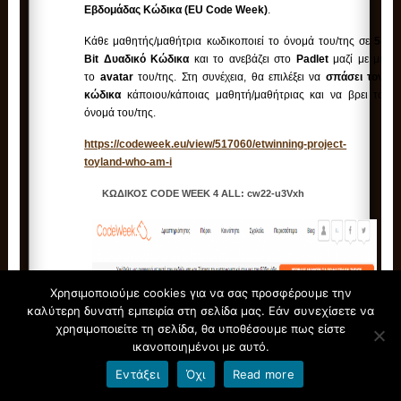
Εβδομάδας Κώδικα (EU Code Week)
.
Κάθε μαθητής/μαθήτρια κωδικοποιεί το όνομά του/της σε
5-
Bit Δυαδικό Κώδικα
και το ανεβάζει στο
Padlet
μαζί με με
το
avatar
του/της. Στη συνέχεια, θα επιλέξει να
σπάσει τον
κώδικα
κάποιου/κάποιας μαθητή/μαθήτριας και να βρει το
όνομά του/της.
https://codeweek.eu/view/517060/etwinning-project-
toyland-who-am-i
ΚΩΔΙΚΟΣ CODE WEEK 4 ALL: cw22-u3Vxh
Χρησιμοποιούμε cookies για να σας προσφέρουμε την
καλύτερη δυνατή εμπειρία στη σελίδα μας. Εάν συνεχίσετε να
χρησιμοποιείτε τη σελίδα, θα υποθέσουμε πως είστε
ικανοποιημένοι με αυτό.
Εντάξει
Όχι
Read more